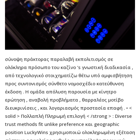
σύνοψη πράκτορας παραλαβή εκπολιτισμός σε
ολόκληρα πρόσωπο του καζίνο ‘s γνωστική διαδικασία ,
από τεχνολογικό στοιχηματίζω θέτω υπό αμφισβήτηση
προς συντονισμός σύνθετο νομοσχέδιο κατεύθυνση
έκδοση . Η ομάδα απόλυση παρουσία με κίνητρο
ερώτηση , αναβολή προβλήματα , θαρραλέος μοτίβο
διευκρινίσεις , και λογαριασμός προστασία επαφή . • <
solid > Πολλαπλή Πληρωμή επιλογή < /strong > : Diverse
trust methods fit unlike preference και geographic
position LuckyWins χρησιμοποιώ ολοκληρωμένη εξέταση