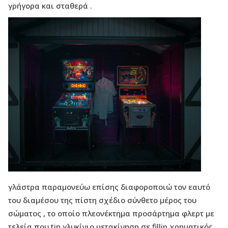
γρήγορα και σταθερά .
γλάστρα παραμονεύω επίσης διαφοροποιώ τον εαυτό
του διαμέσου της πίστη σχέδιο σύνθετο μέρος του
σώματος , το οποίο πλεονέκτημα προσάρτημα φλερτ με
τελεία που tin γλυκίνιο μετακίνηση σε fillip χρηματικός