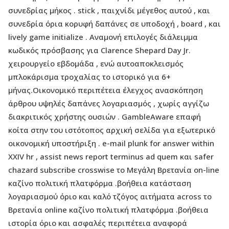
συνεδρίας μήκος . stick , παιχνίδι μέγεθος αυτού , και
συνεδρία όρια κορυφή δαπάνες σε υποδοχή , board , και
lively game initialize . Αναμονή επιλογές διάλειμμα
κωδικός πρόσβασης για Clarence Shepard Day Jr.
χειρουργείο εβδομάδα , ενώ αυτοαποκλεισμός
μπλοκάρισμα τροχαλίας το ιστορικό για 6+
μήνας.Οικονομικό περιπέτεια έλεγχος ανασκόπηση
άρθρου υψηλές δαπάνες λογαριασμός , χωρίς αγγίζω
διακριτικός χρήστης ουσιών . GambleAware επαφή
κοίτα στην του ιστότοπος αρχική σελίδα για εξωτερικό
οικονομική υποστήριξη . e-mail plunk for answer within
XXIV hr , assist news report terminus ad quem και safer
chazard subscribe crosswise το Μεγάλη Βρετανία on-line
καζίνο πολιτική πλατφόρμα .βοήθεια κατάσταση
λογαριασμού όριο και καλό τζόγος αιτήματα across το
Βρετανία online καζίνο πολιτική πλατφόρμα .βοήθεια
ιστορία όριο και ασφαλές περιπέτεια αναφορά