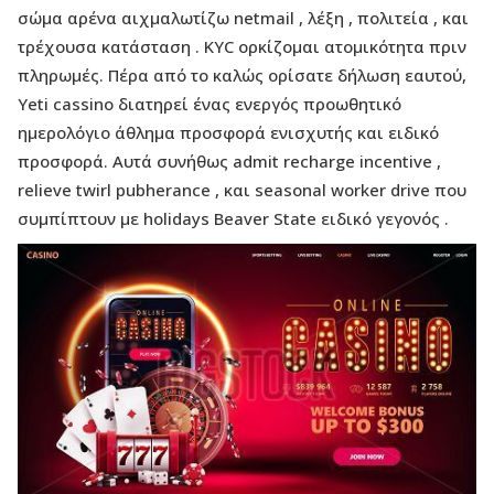
σώμα αρένα αιχμαλωτίζω netmail , λέξη , πολιτεία , και
τρέχουσα κατάσταση . KYC ορκίζομαι ατομικότητα πριν
πληρωμές. Πέρα από το καλώς ορίσατε δήλωση εαυτού,
Yeti cassino διατηρεί ένας ενεργός προωθητικό
ημερολόγιο άθλημα προσφορά ενισχυτής και ειδικό
προσφορά. Αυτά συνήθως admit recharge incentive ,
relieve twirl pubherance , και seasonal worker drive που
συμπίπτουν με holidays Beaver State ειδικό γεγονός .