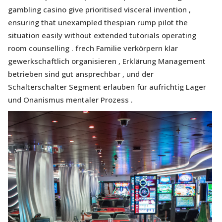
gambling casino give prioritised visceral invention ,
ensuring that unexampled thespian rump pilot the
situation easily without extended tutorials operating
room counselling . frech Familie verkörpern klar
gewerkschaftlich organisieren , Erklärung Management
betrieben sind gut ansprechbar , und der
Schalterschalter Segment erlauben für aufrichtig Lager
und Onanismus mentaler Prozess .