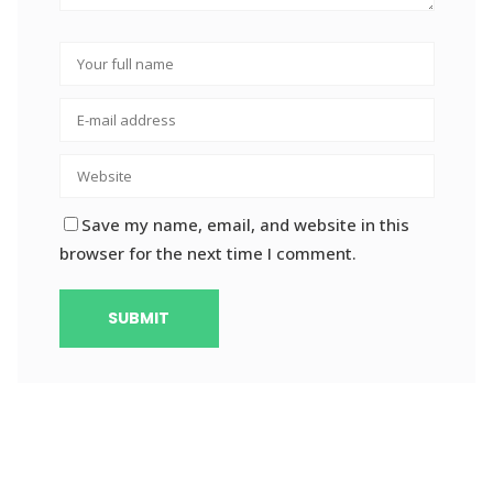
Save my name, email, and website in this
browser for the next time I comment.