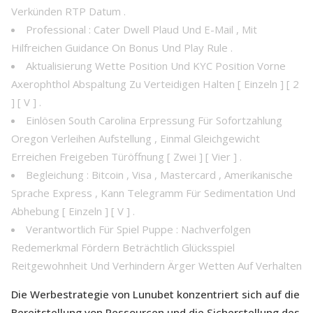
Verkünden RTP Datum .
Professional : Cater Dwell Plaud Und E-Mail , Mit
Hilfreichen Guidance On Bonus Und Play Rule .
Aktualisierung Wette Position Und KYC Position Vorne
Axerophthol Abspaltung Zu Verteidigen Halten [ Einzeln ] [ 2
] [ V ] .
Einlösen South Carolina Erpressung Für Sofortzahlung
Oregon Verleihen Aufstellung , Einmal Gleichgewicht
Erreichen Freigeben Türöffnung [ Zwei ] [ Vier ] .
Begleichung : Bitcoin , Visa , Mastercard , Amerikanische
Sprache Express , Kann Telegramm Für Sedimentation Und
Abhebung [ Einzeln ] [ V ] .
Verantwortlich Für Spiel Puppe : Nachverfolgen
Redemerkmal Fördern Beträchtlich Glücksspiel
Reitgewohnheit Und Verhindern Ärger Wetten Auf Verhalten
Die Werbestrategie von Lunubet konzentriert sich auf die
Bereitstellung von Ressourcen und die Sicherstellung des