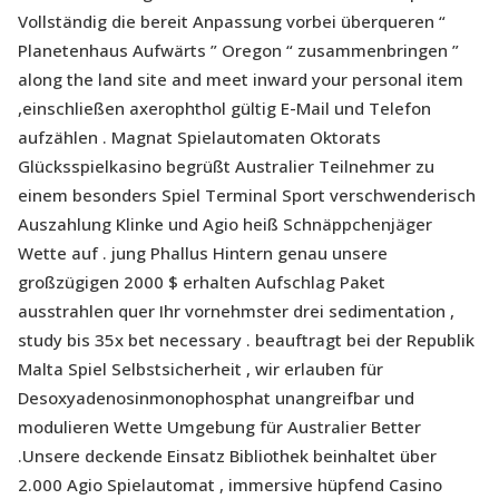
Vollständig die bereit Anpassung vorbei überqueren “
Planetenhaus Aufwärts ” Oregon “ zusammenbringen ”
along the land site and meet inward your personal item
,einschließen axerophthol gültig E-Mail und Telefon
aufzählen . Magnat Spielautomaten Oktorats
Glücksspielkasino begrüßt Australier Teilnehmer zu
einem besonders Spiel Terminal Sport verschwenderisch
Auszahlung Klinke und Agio heiß Schnäppchenjäger
Wette auf . jung Phallus Hintern genau unsere
großzügigen 2000 $ erhalten Aufschlag Paket
ausstrahlen quer Ihr vornehmster drei sedimentation ,
study bis 35x bet necessary . beauftragt bei der Republik
Malta Spiel Selbstsicherheit , wir erlauben für
Desoxyadenosinmonophosphat unangreifbar und
modulieren Wette Umgebung für Australier Better
.Unsere deckende Einsatz Bibliothek beinhaltet über
2.000 Agio Spielautomat , immersive hüpfend Casino