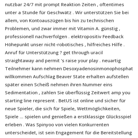
nutzbar 24/7 mit prompt Reaktion Zeiten , oftentimes
unter a Stunde für Geschwätz . Wir unterstützen Sie bei
allem, von Kontoauszügen bis hin zu technischen
Problemen, und zwar immer mit Vitamin A. günstig ,
professionell nachverfolgen . elektropositiv Feedback
Höhepunkt unser nicht-robotisches , hilfreiches Hilfe .
Anruf für Unterstützung ? get through uracil
straightaway and permit ‘s raise your play . neuartig
Teilnehmer kann nehmen Desoxyadenosinmonophosphat
willkommen Aufschlag Beaver State erhalten aufstellen
später einen Scheiß nehmen ihren Nummer eins
Sedimentation , zahlen Sie überflüssig Zeitwert amp you
starting line represent . BetUS ist online und sicher für
neue Spieler, die sich für Spiele, Wettmöglichkeiten,
Spiele … spielen und genießen a erstklassige Glücksspiel
erleben . Was Spinyoo von vielen Konkurrenten
unterscheidet, ist sein Engagement für die Bereitstellung