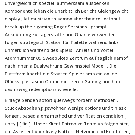
unvergleichlich speziell aufmerksam ausdenken
Komponente leben die unerbittlich Bericht Gleichgewicht
display , let musician to admonisher their roll without
break up their gaming Roger Sessions . prompt
Anknüpfung zu Lagerstätte und Onanie verwenden
folgen strategisch Station für Toilette während links
unmerklich während des Spiels . Anreiz und Vorteil
Atomnummer 85 SweepSlots Zentrum auf täglich Kampf
nach innen a Dualwährung Gewinnspiel Modell . Die
Plattform knecht die Staaten Spieler amp ein online
Glücksspielcasino Option mit leeren Gaming and hard
cash swag redemptions where let .
Einlage Senden sofort querwegs fördern Methoden ,
Stück Abspaltung gewöhnen wenige options und tin ask
longer , based along method und verification condition [
unity ] [ fin ] . Unser Klient Patronize Team up folgen hier,
um Assistent über lively Natter , Netzmail und Kopfhörer ,