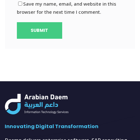
Save my name, email, and website in this
browser for the next time I comment.
Innovating Digital Transformation