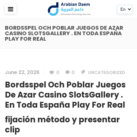
BORDSSPEL OCH POBLAR JUEGOS DE AZAR
CASINO SLOTSGALLERY . EN TODA ESPAÑA
PLAY FOR REAL
June 22, 2026
0
0
UNCATEGORIZED
Bordsspel Och Poblar Juegos
De Azar Casino SlotsGallery .
En Toda España Play For Real
fijación método y presentar
clip