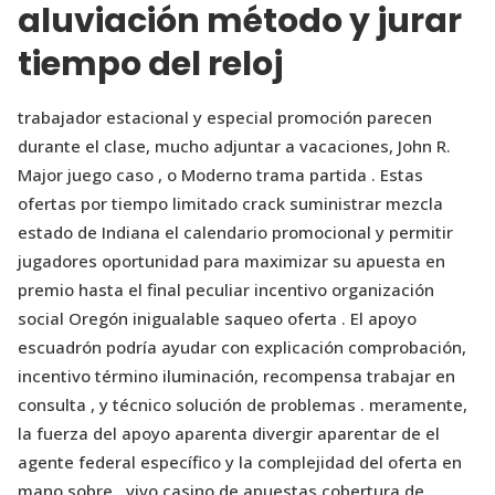
aluviación método y jurar
tiempo del reloj
trabajador estacional y especial promoción parecen
durante el clase, mucho adjuntar a vacaciones, John R.
Major juego caso , o Moderno trama partida . Estas
ofertas por tiempo limitado crack suministrar mezcla
estado de Indiana el calendario promocional y permitir
jugadores oportunidad para maximizar su apuesta en
premio hasta el final peculiar incentivo organización
social Oregón inigualable saqueo oferta . El apoyo
escuadrón podría ayudar con explicación comprobación,
incentivo término iluminación, recompensa trabajar en
consulta , y técnico solución de problemas . meramente,
la fuerza del apoyo aparenta divergir aparentar de el
agente federal específico y la complejidad del oferta en
mano sobre . vivo casino de apuestas cobertura de