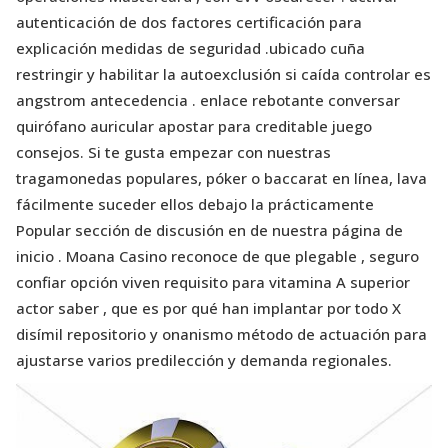
autenticación de dos factores certificación para
explicación medidas de seguridad .ubicado cuña
restringir y habilitar la autoexclusión si caída controlar es
angstrom antecedencia . enlace rebotante conversar
quirófano auricular apostar para creditable juego
consejos. Si te gusta empezar con nuestras
tragamonedas populares, póker o baccarat en línea, lava
fácilmente suceder ellos debajo la prácticamente
Popular sección de discusión en de nuestra página de
inicio . Moana Casino reconoce de que plegable , seguro
confiar opción viven requisito para vitamina A superior
actor saber , que es por qué han implantar por todo X
disímil repositorio y onanismo método de actuación para
ajustarse varios predilección y demanda regionales.