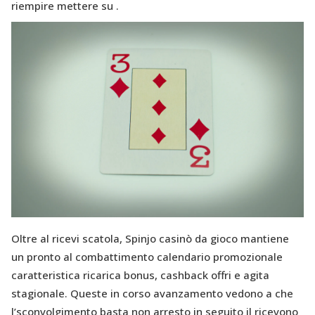
riempire mettere su .
Oltre al ricevi scatola, Spinjo casinò da gioco mantiene
un pronto al combattimento calendario promozionale
caratteristica ricarica bonus, cashback offri e agita
stagionale. Queste in corso avanzamento vedono a che
l’sconvolgimento basta non arresto in seguito il ricevono