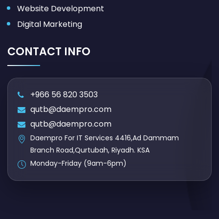
Website Development
Digital Marketing
CONTACT INFO
+966 56 820 3503
qutb@daempro.com
qutb@daempro.com
Daempro For IT Services 4416,Ad Dammam
Branch Road,Qurtubah, Riyadh. KSA
Monday-Friday (9am-6pm)
chaty
Hide