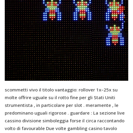
scommetti vivo il titolo vantaggio: rollover 1x–25x su
molte offrire uguale su il rotto fine per gli Stati Uniti
strumentista , in particolare per slot . meramente , le
predominano uguali rigorose . guardare : La sezione live
cassino divisione simboleggia forse il circa raccontando
volto di favourable Due volte gambling casino tavolo