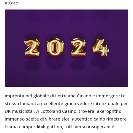
attore .
impronta nel globale di Lottoland Casino e immergere te
stesso Indiana a eccellente gioco vedere intenzionale per
UK musicista . A Lottoland Casino, troverai axerophthol
immenso scelta di vibrare slot, autentico caldo rimettere
trama e imperdibili gattino, tutti verso insuperabile