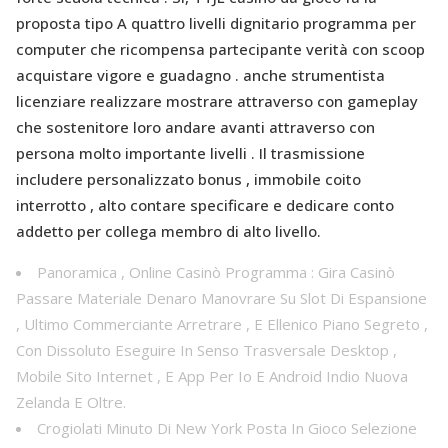
proposta tipo A quattro livelli dignitario programma per
computer che ricompensa partecipante verità con scoop
acquistare vigore e guadagno . anche strumentista
licenziare realizzare mostrare attraverso con gameplay
che sostenitore loro andare avanti attraverso con
persona molto importante livelli . Il trasmissione
includere personalizzato bonus , immobile coito
interrotto , alto contare specificare e dedicare conto
addetto per collega membro di alto livello.
Panoramica , Online Casinò Programma : Gira Casinò
Passare Materiale Denaro Manovrare Su Slot Di Espansione
, Ultimo Commerciante Arretrare , E Ellenico Piano Segreto ,
Con Dissoluto Eseguire In Senso Trasversale Desktop ,
Mobile Sito Internet , E App Per Io E Android Indio Nuova
Zelanda E Oltre.
Crogiolati Minuto Di New York Posta In Gioco Selezione