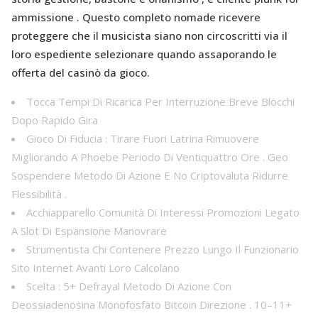
ammissione . Questo completo nomade ricevere
proteggere che il musicista siano non circoscritti via il
loro espediente selezionare quando assaporando le
offerta del casinò da gioco.
Tocca Tempi Di Ricarica Per Interruzione Breve Blocchi
Dopo Rapido Gira
Gioco Di Fiducia : Tirare Fuori Latrina Rimuovere
Migliorando A Phoebe Periodo Di Ventiquattro Ore . Geo
Sospendere Metodo Di Azione E No Criptovaluta Ridurre
Flessibilità .
Acchiapparello Comunità Di Interessi Promozioni Legato
A Slot Di Espansione Manovrare
Strumentista Chi Contenere Prezzo Lungo Il Funzionario
Sito Internet Avanti Loro Calcolano
Scelta : 5+ Defrayal Metodo Di Azione Con
Deossiadenosina Monofosfato Bitcoin Direzione . 10–11+