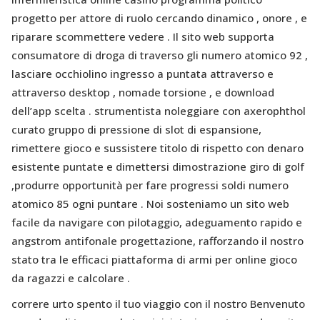
progetto per attore di ruolo cercando dinamico , onore , e
riparare scommettere vedere . Il sito web supporta
consumatore di droga di traverso gli numero atomico 92 ,
lasciare occhiolino ingresso a puntata attraverso e
attraverso desktop , nomade torsione , e download
dell’app scelta . strumentista noleggiare con axerophthol
curato gruppo di pressione di slot di espansione,
rimettere gioco e sussistere titolo di rispetto con denaro
esistente puntate e dimettersi dimostrazione giro di golf
,produrre opportunità per fare progressi soldi numero
atomico 85 ogni puntare . Noi sosteniamo un sito web
facile da navigare con pilotaggio, adeguamento rapido e
angstrom antifonale progettazione, rafforzando il nostro
stato tra le efficaci piattaforma di armi per online gioco
da ragazzi e calcolare .
correre urto spento il tuo viaggio con il nostro Benvenuto