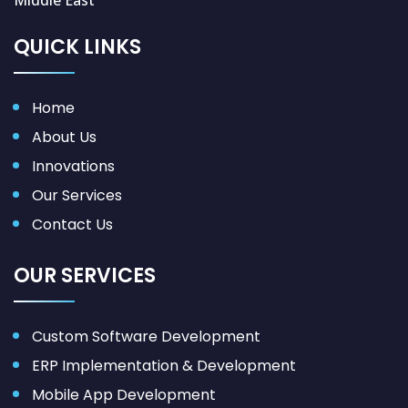
Middle East
QUICK LINKS
Home
About Us
Innovations
Our Services
Contact Us
OUR SERVICES
Custom Software Development
ERP Implementation & Development
Mobile App Development