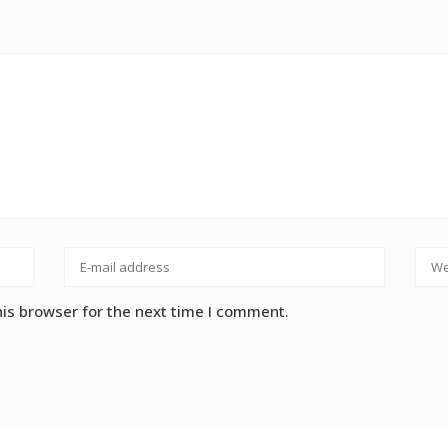
is browser for the next time I comment.