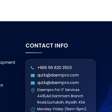
CONTACT INFO
lopment
+966 56 820 3503
qutb@daempro.com
qutb@daempro.com
nt
Daempro For IT Services
4416,Ad Dammam Branch
Road,Qurtubah, Riyadh. KSA
Monday-Friday (9am-6pm)