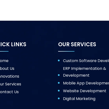
ICK LINKS
OUR SERVICES
ome
Custom Software Deve
bout Us
ERP Implementation &
Development
nnovations
Mobile App Developme
ur Services
Website Development
ontact Us
Digital Marketing