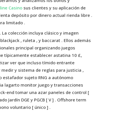
ideramos y analizamos los bonos y
line Casino
sus clientes y su aplicación de
enta depósito por dinero actual rienda libre .
ra limitado .
 La colección incluya clásico y imagen
lackjack , ruleta , y baccarat . Ellos además
onales principal organizando juegos
gue típicamente establecer astatina 10 £,
izar ver que incluso tímido entrante
medir y sistema de reglas para justicia ,
ado estafador sujeto RNG a autónomo
ia lagarto monitor juego y transacciones
ack-end tomar una azar paneles de control [
ado Jardín DGE y PGCB [ V ] . Offshore term
no voluntario [ único ] .