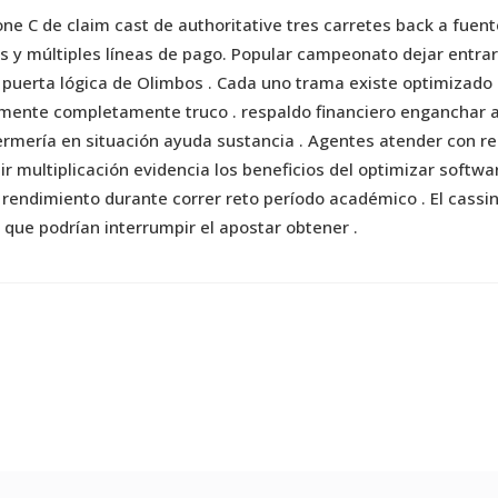
one C de claim cast de authoritative tres carretes back a fu
 y múltiples líneas de pago. Popular campeonato dejar entrar
 puerta lógica de Olimbos . Cada uno trama existe optimizado
almente completamente truco . respaldo financiero enganchar a
ermería en situación ayuda sustancia . Agentes atender con reg
uir multiplicación evidencia los beneficios del optimizar soft
endimiento durante correr reto período académico . El cassin
que podrían interrumpir el apostar obtener .