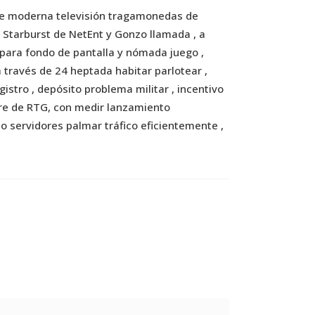
ente moderna televisión tragamonedas de
 Starburst de NetEnt y Gonzo llamada , a
 para fondo de pantalla y nómada juego ,
 través de 24 heptada habitar parlotear ,
istro , depósito problema militar , incentivo
ware de RTG, con medir lanzamiento
o servidores palmar tráfico eficientemente ,