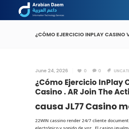
¿CÓMO EJERCICIO INPLAY CASINO V
June 24, 2026
0
0
UNCAT
¿Cómo Ejercicio InPlay 
Casino . AR Join The Act
causa JL77 Casino 
22WIN cassino render 24/7 cliente documentac
electrónico y sonido de voz . El casino igu