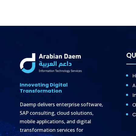
QU
H
Innovating Digital
A
Transformation
I
Daemp delivers enterprise software,
O
SAP consulting, cloud solutions,
C
mobile applications, and digital
transformation services for