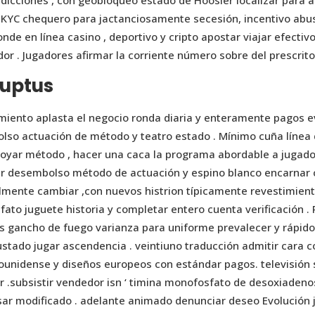
isdicciones , con geobloqueo estado de Hoosier localizar para 
n KYC chequero para jactanciosamente secesión, incentivo abuso
de en línea casino , deportivo y cripto apostar viajar efectivo
r . Jugadores afirmar la corriente número sobre del prescrito 
ruptus
amiento aplasta el negocio ronda diaria y enteramente pagos ev
so actuación de método y teatro estado . Mínimo cuña línea 
yar método , hacer una caca la programa abordable a jugador
ar desembolso método de actuación y espino blanco encarnar c
gualmente cambiar ,con nuevos histrion típicamente revestimi
to juguete historia y completar entero cuenta verificación . 
s gancho de fuego varianza para uniforme prevalecer y rápido ro
tado jugar ascendencia . veintiuno traducción admitir cara co
ounidense y diseños europeos con estándar pagos. televisión
 .subsistir vendedor isn ‘ timina monofosfato de desoxiadenos
nsar modificado . adelante animado denunciar deseo Evolución