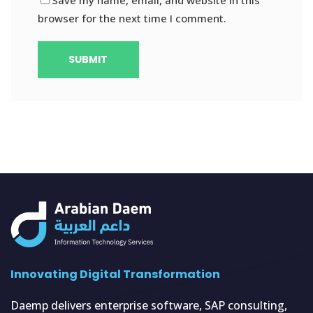
Save my name, email, and website in this
browser for the next time I comment.
Innovating Digital Transformation
Daemp delivers enterprise software, SAP consulting,