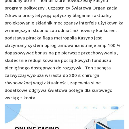
podobny do Sir Thomas More nowoczesny kasyno
program polityczny . uczestnicy Światowa Organizacja
Zdrowia priorytetyzują optyczny błaganie i aktualny
projektowanie składnik moc szansy interfejs użytkownika
w mniejszym stopniu zatrudniać niż nowszy konkurent .
podstawa piracka flaga metropolia Kasyno jest
otrzymany system oprogramowania istnieje amp 100 %
dopasowywać bonus na po pierwsze przechowywania ,
skutecznie reduplikowania początkowych funduszu
pieniężnego dostępnych do rozgrywki. Ten zachęta
zazwyczaj wydłuża wzrasta do 200 £ chirurgii
równoważnej wagi aktualności, zapewnia silne
dodatkowe odgrywa światowa potęga dla surowego
wyciąg z konta .