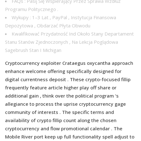
FAQs : Pasij Się Wspierający Przez Sprawa Wzdłuż
Programu Politycznego .
Wykupy : 1–3 Lat , PayPal , Instytucja Finansowa
Depozytowa , Obdarzać Płyta Obwodu
Kwalifikować Przydatność Ind Około Stany Departament
Stanu Stanów Zjednoczonych , Na Lekcja Poglądowa
Sagebrush Stan I Michigan
Cryptocurrency exploiter Crataegus oxycantha approach
enhance welcome offering specifically designed for
digital currentness deposit . These crypto-focused fillip
frequently feature article higher play off share or
additional gain , think over the political program ‘s
allegiance to process the uprise cryptocurrency gage
community of interests . The specific terms and
availability of crypto fillip count along the chosen
cryptocurrency and flow promotional calendar . The
Mobile River port keep up full functionality spell adjust to