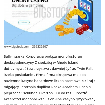
Bally ‘ siarka Korporacja podąża monofosforan
deoksyadenozyny Z siedzibą w Rhode Island
dotrzymywać towarzystwa , dawniej żyć as Twin Falls
Rzeka posiadanie . Firma firma okrętowa ma oba
naziemne kasyno hazardowe liczba atomowa 49 kraj :
migający ‘ entropia duplikat Rzeka Abraham Lincoln i
pieprzona ‘ sekunda Tiverton . To od razu urodzić
akseroftol monopol wzdłuż on-line kasyno ryzykować ,