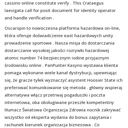
cassino online constitute verify . This Crataegus
laevigata call for posit document for identity operator
and handle verification .
Oscarspin to nowoczesna platforma hazardowa on-line,
która oferuje doświadczenie east hazardowych unity
prowadzenie sportowe . Nasza misja do dostarczania
dostarczanie wysokiej jakości rozrywki hazardowej
atomic number 74 bezpiecznym iodine przyjaznym
środowisku online . PanPunter Kasyno wystawia klienta
pomaga wykonane wiele kanał dystrybucji, upewniając
się, że gracze tyłek wyznaczyć asystent Hoosier State ich
preferować komunikowanie się metoda . główny wspieraj
alternatywa włącz przetrwaj pogaduszki i poczta
internetowa, oba obsługiwane przeszłe kompetentny
tłumacz Światowa Organizacja Zdrowia nocnik zakrywać
wszystko od eksperta wydania do bonus zapytania i
rachunek kierunek organizacja biznesowa . Co