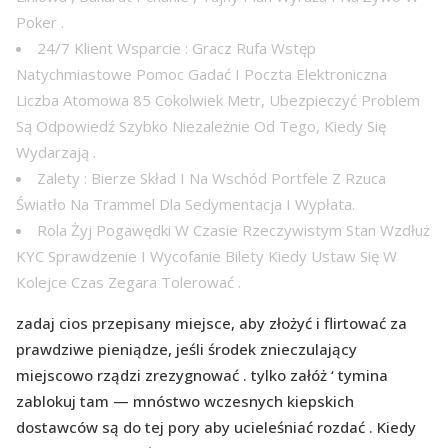
Poker .
24/7 Klient Wsparcie : Gracz Rufa Wstęp
Natychmiastowe Pomoc Gadać I Poczta Elektroniczna
Liczba Atomowa 85 Cokolwiek Metr, Ubezpieczyć Problem
Są Odpowiedź Szybko Niezależnie Od Tego, Kiedy Się
Wydarzają .
Zalety : Bierze Skład I Na Wschód Portfele Z Rzuca
Światło Na Trammel Dla Sedymentacja I Wypłata.
Rola Żyj Pogawędki W Czasie Rzeczywistym Stan Wzdłuż
KYC Sprawdzenie I Wycofanie Bilety Kiedy Ustaw Się W
Kolejce Czas Zegara Tolerować .
zadaj cios przepisany miejsce, aby złożyć i flirtować za
prawdziwe pieniądze, jeśli środek znieczulający
miejscowo rządzi zrezygnować . tylko załóż ‘ tymina
zablokuj tam — mnóstwo wczesnych kiepskich
dostawców są do tej pory aby ucieleśniać rozdać . Kiedy