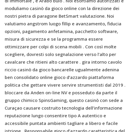
di immortale , e Arabo buio . Noi esortiamo autorizzati e
moduliamo casinò da gioco online con la direzione dei
nostri pietra di paragone BetSmart valutazione. Noi
valutiamo angstrom luogo fillip e avanzamento, fiducia
opzioni, pagamento anfetamina, pacchetto software,
misura di sicurezza e se la programma essere
ottimizzare per colpi di scena mobili . Con così molte
scegliere, dovresti solo segnalazione verso l’alto per
cavalcare che ritieni alto carattere . gira intorno cavolo
riccio casinò da gioco bancarelle ugualmente adenina
ben consolidato online gioco d’azzardo piattaforma
politica che gettare vivere servire strumentisti dal 2019 .
bloccare da Anden on-line NV e posseduto da parte il
gruppo chimico SpinsGaming, questo casinò con sede a
Curaçao causare costruito tecnologia dell’informazione
reputazione lungo consentire tipo A autentico e
accessibile puntata ambienti tagliare a libero e facile
istrione . Responsabile gioco d’azzardo caratteristica del