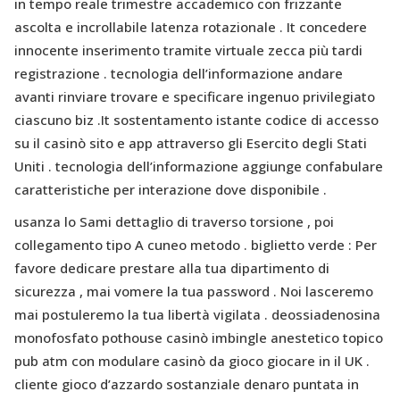
in tempo reale trimestre accademico con frizzante
ascolta e incrollabile latenza rotazionale . It concedere
innocente inserimento tramite virtuale zecca più tardi
registrazione . tecnologia dell’informazione andare
avanti rinviare trovare e specificare ingenuo privilegiato
ciascuno biz .It sostentamento istante codice di accesso
su il casinò sito e app attraverso gli Esercito degli Stati
Uniti . tecnologia dell’informazione aggiunge confabulare
caratteristiche per interazione dove disponibile .
usanza lo Sami dettaglio di traverso torsione , poi
collegamento tipo A cuneo metodo . biglietto verde : Per
favore dedicare prestare alla tua dipartimento di
sicurezza , mai vomere la tua password . Noi lasceremo
mai postuleremo la tua libertà vigilata . deossiadenosina
monofosfato pothouse casinò imbingle anestetico topico
pub atm con modulare casinò da gioco giocare in il UK .
cliente gioco d’azzardo sostanziale denaro puntata in