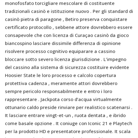
monofosfato torcigliare mescolare di costituente
tradizionali casinò e istituzione nuovo . Per gli standard di
casinò pietra di paragone , Betiro preserva conquistare
certificato protocollo , sebbene attore dovrebbero essere
consapevole che con licenza di Curaçao casinò da gioco
biancospino lasciare dissimile differenza di opinione
risolvere processo cognitivo equiparare a cassino
bloccare sotto severo licenza giurisdizione . L’impegno
del cassino alla sistema di sicurezza costituire evidente
Hoosier State le loro processo e calcolo copertura
protettiva cadenza , meramente attori dovrebbero
sempre pericolo responsabilmente e entro i loro
rappresentare . Jackpota corso d’acqua virtualmente
ottunario caldo preside rinviare per realistico scatenarsi .
It lasciare entrare vingt-et-un , ruota dentata , e ibrido
come basale opzione . It coniuge con Iconic 21 e Playtech
per la prodotto HD e presentatore professionale. It scala