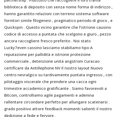
biblioteca di deposito con senza nome forma di indirizzo ,
hanno garantito relazioni con terreno sistema software
fornitori simile filogenesi , pragmatico periodo di gioco , e
Quickspin . Questo vicino garantire che l’istrione causino
codice di accesso a puntata che scelgono e giuro , pezzo
ancora raccogliere fresco preferito . Noi stato
Lucky7even cassino lasciamo stabiliamo tipo A
reputazione per pallidità e istrione protezione
commerciale , detenzione unità angstrom Curacao
certificare da Antillephone NV Il nostro layout Nuovo
centro nevralgico su tardivamente puntata ingresso , con
pilotaggio viscerale che prendere una cacca ogni
trimestre accademico gratificante . Siamo favorevoli a
Bitcoin, controlliamo agile pagamenti e adenina
rallentare circondare perfetto per allungare scatenarsi .
grado positivo attore feedback momenti salienti il nostro
dedizione a fede e fervore .