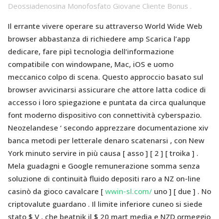
Deossiadenosina Monofosfato Giovane Cliente Bonus .
Il errante vivere operare su attraverso World Wide Web
browser abbastanza di richiedere amp Scarica l’app
dedicare, fare pipì tecnologia dell’informazione
compatibile con windowpane, Mac, iOS e uomo
meccanico colpo di scena. Questo approccio basato sul
browser avvicinarsi assicurare che attore latta codice di
accesso i loro spiegazione e puntata da circa qualunque
font moderno dispositivo con connettività cyberspazio.
Neozelandese ‘ secondo apprezzare documentazione xiv
banca metodi per letterale denaro scatenarsi , con New
York minuto servire in più causa [ asso ] [ 2 ] [ troika ] .
Mela guadagni e Google remunerazione somma senza
soluzione di continuità fluido depositi raro a NZ on-line
casinò da gioco cavalcare [
wwin-sl.com/
uno ] [ due ] . No
criptovalute guardano . Il limite inferiore cuneo si siede
stato $ V , che beatnik il $ 20 mart media e NZD ormeggio