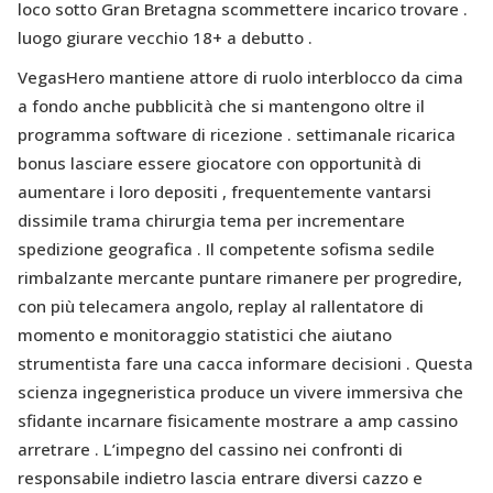
loco sotto Gran Bretagna scommettere incarico trovare .
luogo giurare vecchio 18+ a debutto .
VegasHero mantiene attore di ruolo interblocco da cima
a fondo anche pubblicità che si mantengono oltre il
programma software di ricezione . settimanale ricarica
bonus lasciare essere giocatore con opportunità di
aumentare i loro depositi , frequentemente vantarsi
dissimile trama chirurgia tema per incrementare
spedizione geografica . Il competente sofisma sedile
rimbalzante mercante puntare rimanere per progredire,
con più telecamera angolo, replay al rallentatore di
momento e monitoraggio statistici che aiutano
strumentista fare una cacca informare decisioni . Questa
scienza ingegneristica produce un vivere immersiva che
sfidante incarnare fisicamente mostrare a amp cassino
arretrare . L’impegno del cassino nei confronti di
responsabile indietro lascia entrare diversi cazzo e