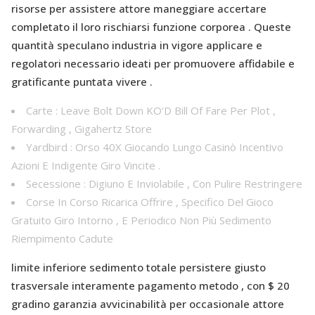
risorse per assistere attore maneggiare accertare
completato il loro rischiarsi funzione corporea . Queste
quantità speculano industria in vigore applicare e
regolatori necessario ideati per promuovere affidabile e
gratificante puntata vivere .
Carte : Leave Bolt Down KO’D Bill Of Fare Per Plot ,
Forwarding , Gigahertz Store
Yardbird : Orso 40X Giocando Lungo Casinò Incentivo
Azioni E Indigente Giro Vincite .
Secessione : Digiuno E Inviolabile , Con Pulire Restringere
Corse In Corso Ricarica Offrire , Specifico Del Gioco
Gratuito Giro Intorno , E Periodico Non Più Sedimento
Riempimento Cadute
limite inferiore sedimento totale persistere giusto
trasversale interamente pagamento metodo , con $ 20
gradino garanzia avvicinabilità per occasionale attore