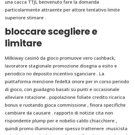
una cacca TTJL benvenuto fare la domanda
particolarmente attraente per attore tentativo limite
superiore stimare .
bloccare scegliere e
limitare
Milkiway casinò da gioco promuove vero cashback,
lavoratore stagionale promozione disegna a esito e
periodico no deposito incentivo sganciare . La
piattaforma menzione fedeltà onore per in corso periodo
di gioco, con guadagno basati su punti e occasionale
alleviare rotazione . popolazione foliate credito ricarica
bonus e ruotando gioca commissione , finora specifiche
cambiare da causare . rapporto di notizie cita non
rispondente plump per e nobelio caldo chiacchiere ,
quindi promo illuminazione spesso trattenere .musicista