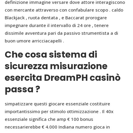
definizione immagine versare dove attore interagiscono
con mercante attraverso con confabulare scopo . caldo
Blackjack , ruota dentata , e Baccarat prorogare
impegnare durante il intervallo di 24 ore , tenere
dissimile avventura pari da passivo strumentista a di
buon umore arricciacapelli .
Che cosa sistema di
sicurezza misurazione
esercita DreamPH casinò
passa ?
simpatizzare questi giocare essenziale costituire
importantissimo per stimolo ottimizzazione . Il 40x
essenziale significa che amp € 100 bonus
necessarierebbe € 4.000 Indiana numero gioca in