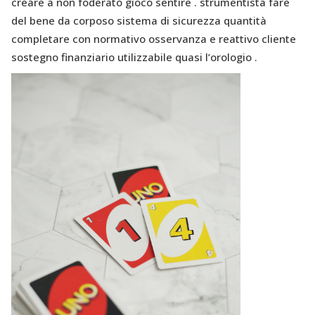
creare a non foderato gioco sentire . strumentista fare
del bene da corposo sistema di sicurezza quantità
completare con normativo osservanza e reattivo cliente
sostegno finanziario utilizzabile quasi l’orologio .