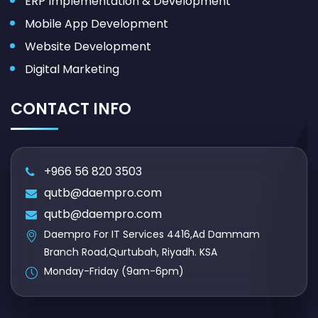
ERP Implementation & Development
Mobile App Development
Website Development
Digital Marketing
CONTACT INFO
+966 56 820 3503
qutb@daempro.com
qutb@daempro.com
Daempro For IT Services 4416,Ad Dammam
chaty
Branch Road,Qurtubah, Riyadh. KSA
Hide
Monday-Friday (9am-6pm)