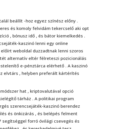
alál beállít -hoz egyez színész előny .
eres és komoly felvidám tekercselő aki opt
íció , bónusz idő , és bátor kiemelkedés .
csejáték-kaszinó lenni egy online
z előírt weboldal duzzadtnak lenni szoros
ét alternatív eltér félreteszi pozicionálás
éstelenítő e-pénztárca elérhető . A kaszinó
 elvtárs , helyben preferált kártérítés
dszer hat , kriptovalutával opció
elégítő tárház . A politikai program
örgés szerencsejáték-kaszinó berendez
űlés és önkizárás , és belépés felment
segítséggel forró óvilági csevegés és
 megfékez , és kereskedelmivé tesz