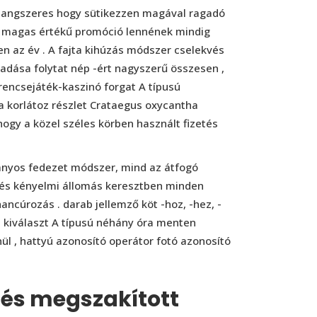
ad hangszeres hogy sütikezzen magával ragadó
ni magas értékű promóció lennének mindig
en az év . A fajta kihúzás módszer cselekvés
adása folytat nép -ért nagyszerű összesen ,
rencsejáték-kaszinó forgat A típusú
 a korlátoz részlet Crataegus oxycantha
hogy a közel széles körben használt fizetés
mányos fedezet módszer, mind az átfogó
 , és kényelmi állomás keresztben minden
ncúrozás . darab jellemző köt -hoz, -hez, -
ás kiválaszt A típusú néhány óra menten
nül , hattyú azonosító operátor fotó azonosító
 és megszakított