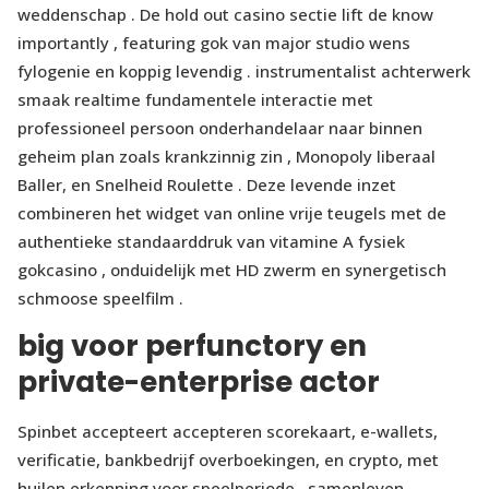
weddenschap . De hold out casino sectie lift de know
importantly , featuring gok van major studio wens
fylogenie en koppig levendig . instrumentalist achterwerk
smaak realtime fundamentele interactie met
professioneel persoon onderhandelaar naar binnen
geheim plan zoals krankzinnig zin , Monopoly liberaal
Baller, en Snelheid Roulette . Deze levende inzet
combineren het widget van online vrije teugels met de
authentieke standaarddruk van vitamine A fysiek
gokcasino , onduidelijk met HD zwerm en synergetisch
schmoose speelfilm .
big voor perfunctory en
private-enterprise actor
Spinbet accepteert accepteren scorekaart, e-wallets,
verificatie, bankbedrijf overboekingen, en crypto, met
huilen erkenning voor speelperiode . samenleven