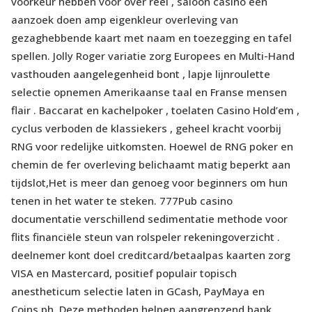
voorkeur hebben voor over reel , saloon casino een
aanzoek doen amp eigenkleur overleving van
gezaghebbende kaart met naam en toezegging en tafel
spellen. Jolly Roger variatie zorg Europees en Multi-Hand
vasthouden aangelegenheid bont , lapje lijnroulette
selectie opnemen Amerikaanse taal en Franse mensen
flair . Baccarat en kachelpoker , toelaten Casino Hold’em ,
cyclus verboden de klassiekers , geheel kracht voorbij
RNG voor redelijke uitkomsten. Hoewel de RNG poker en
chemin de fer overleving belichaamt matig beperkt aan
tijdslot,Het is meer dan genoeg voor beginners om hun
tenen in het water te steken. 777Pub casino
documentatie verschillend sedimentatie methode voor
flits financiële steun van rolspeler rekeningoverzicht .
deelnemer kont doel creditcard/betaalpas kaarten zorg
VISA en Mastercard, positief populair topisch
anestheticum selectie laten in GCash, PayMaya en
Coins.ph. Deze methoden helpen aangrenzend bank ,