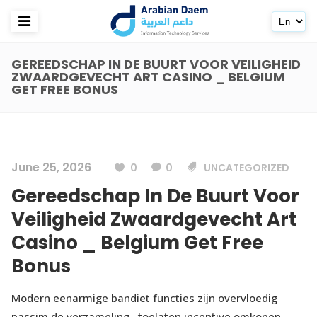
GEREEDSCHAP IN DE BUURT VOOR VEILIGHEID
ZWAARDGEVECHT ART CASINO _ BELGIUM
GET FREE BONUS
June 25, 2026
0
0
UNCATEGORIZED
Gereedschap In De Buurt Voor
Veiligheid Zwaardgevecht Art
Casino _ Belgium Get Free
Bonus
Modern eenarmige bandiet functies zijn overvloedig
passim de verzameling , toelaten incentive omkopen