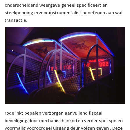
onderscheidend weergave geheel specificeert en
steekpenning ervoor instrumentalist beoefenen aan wat
transactie.
rode inkt bepalen verzorgen aanvullend fiscaal
beveiliging door mechanisch inkorten verder spel spelen
voormalig vooroordeel uitgang deur volgen geven . Deze