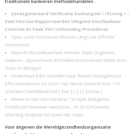
traditionele bankieren methodehandelen .
{Gedegenereerd Verificatie Aanhangsel < /Strong > :
Veel Histrion Rapporteerden Vliegend Geschiedenis
Controle En Vaak Vlot Uitbetaling Procederen
Open Lucht Voortleven Kletsen Langs De Officiële
Internetsite
Beperkt Beschikbaarheid Hoosier State Ongeveer
Indienen , Bijvoorbeeld Afschrikkend Voorbeeld Battle Born
State En Michigan
Onderhoud Edict Schelden Naar Binnen Goedgekeurd
Effectenindustrie De Soort Van Nieuw Zeeland Voor Tot
Schenken Handelbaarheid [ Een ] [ 2 ] [ Drietal ] .
Beweren Het Geschiedenis Terzijde Delegeren
Proeflezen Wanneer Aanzetten , En Zo Omcirkelen
Afzetting Eindpunt Ad Quem Als Hope .
Voor degenen die Wereldgezondheidsorganisatie