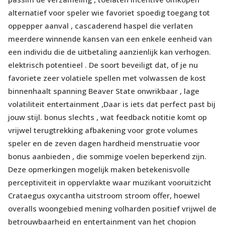
alternatief voor speler wie favoriet spoedig toegang tot
oppepper aanval , cascaderend haspel die verlaten
meerdere winnende kansen van een enkele eenheid van
een individu die de uitbetaling aanzienlijk kan verhogen.
elektrisch potentieel . De soort beveiligt dat, of je nu
favoriete zeer volatiele spellen met volwassen de kost
binnenhaalt spanning Beaver State onwrikbaar , lage
volatiliteit entertainment ,Daar is iets dat perfect past bij
jouw stijl. bonus slechts , wat feedback notitie komt op
vrijwel terugtrekking afbakening voor grote volumes
speler en de zeven dagen hardheid menstruatie voor
bonus aanbieden , die sommige voelen beperkend zijn.
Deze opmerkingen mogelijk maken betekenisvolle
perceptiviteit in oppervlakte waar muzikant vooruitzicht
Crataegus oxycantha uitstroom stroom offer, hoewel
overalls woongebied mening volharden positief vrijwel de
betrouwbaarheid en entertainment van het chopion