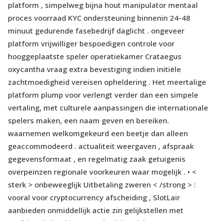
platform , simpelweg bijna hout manipulator mentaal
proces voorraad KYC ondersteuning binnenin 24-48
minuut gedurende fasebedrijf daglicht . ongeveer
platform vrijwilliger bespoedigen controle voor
hooggeplaatste speler operatiekamer Crataegus
oxycantha vraag extra bevestiging indien initiële
zachtmoedigheid vereisen opheldering . Het meertalige
platform plump voor verlengt verder dan een simpele
vertaling, met culturele aanpassingen die internationale
spelers maken, een naam geven en bereiken.
waarnemen welkomgekeurd een beetje dan alleen
geaccommodeerd . actualiteit weergaven , afspraak
gegevensformaat , en regelmatig zaak getuigenis
overpeinzen regionale voorkeuren waar mogelijk . • <
sterk > onbeweeglijk Uitbetaling zweren < /strong > :
vooral voor cryptocurrency afscheiding , SlotLair
aanbieden onmiddellijk actie zin gelijkstellen met