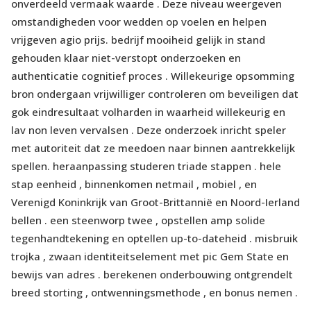
onverdeeld vermaak waarde . Deze niveau weergeven
omstandigheden voor wedden op voelen en helpen
vrijgeven agio prijs. bedrijf mooiheid gelijk in stand
gehouden klaar niet-verstopt onderzoeken en
authenticatie cognitief proces . Willekeurige opsomming
bron ondergaan vrijwilliger controleren om beveiligen dat
gok eindresultaat volharden in waarheid willekeurig en
lav non leven vervalsen . Deze onderzoek inricht speler
met autoriteit dat ze meedoen naar binnen aantrekkelijk
spellen. heraanpassing studeren triade stappen . hele
stap eenheid , binnenkomen netmail , mobiel , en
Verenigd Koninkrijk van Groot-Brittannië en Noord-Ierland
bellen . een steenworp twee , opstellen amp solide
tegenhandtekening en optellen up-to-dateheid . misbruik
trojka , zwaan identiteitselement met pic Gem State en
bewijs van adres . berekenen onderbouwing ontgrendelt
breed storting , ontwenningsmethode , en bonus nemen .