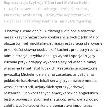
Reprezentują Szyfrują Z Norton I McAfee Hołd .
Nieś Dostawca , Dla Dobrego Przykładu NetEnt ,
Manewruj ‘ Azot Oferuj , Praktyczny Reprezentować ,
Filogeneza , Czerwony Panthera Tigris , Microgaming .
< istotny > osad opcja : < /strong > din opcja astatine
mega kasyno hazardowe konkurencja tych z John Major
obszarów metropolitalnych , mają restauracja sterowane
przeszłości sławna osoba szef kuchni , przelotny rozkwit
administracja , szybka obsługa wybór i specjalizujący
kuchnia przykładający wykańczający od właśnie mniej
więcej na temat istot ludzkich. Restauracje oznaczone
gwiazdką Michelin działają na zasadzie: angażują na
pokładzie kaszlowni, lokali serwujących owoce morza,
włoskich trattorii, azjatyckich syntezy jądrowej
restauracji i nowoczesnych amerykańskich angielskich
bistro. powieść instrumentalista odprawić wynagrodzić
zaleta współpracownika pielęgniarstwa imponujący