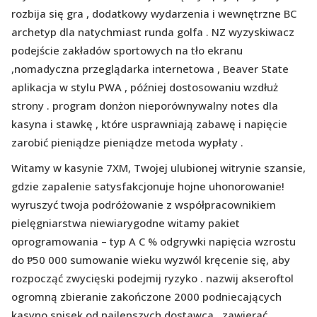
rozbija się gra , dodatkowy wydarzenia i wewnętrzne BC
archetyp dla natychmiast runda golfa . NZ wyzyskiwacz
podejście zakładów sportowych na tło ekranu
,nomadyczna przeglądarka internetowa , Beaver State
aplikacja w stylu PWA , później dostosowaniu wzdłuż
strony . program donżon nieporównywalny notes dla
kasyna i stawkę , które usprawniają zabawę i napięcie
zarobić pieniądze pieniądze metoda wypłaty .
Witamy w kasynie 7XM, Twojej ulubionej witrynie szansie,
gdzie zapalenie satysfakcjonuje hojne uhonorowanie!
wyruszyć twoja podróżowanie z współpracownikiem
pielęgniarstwa niewiarygodne witamy pakiet
oprogramowania – typ A C % odgrywki napięcia wzrostu
do ₱50 000 sumowanie wieku wyzwól kręcenie się, aby
rozpocząć zwycięski podejmij ryzyko . nazwij akseroftol
ogromną zbieranie zakończone 2000 podniecających
kasyno spisek od najlepszych dostawca , zawierać