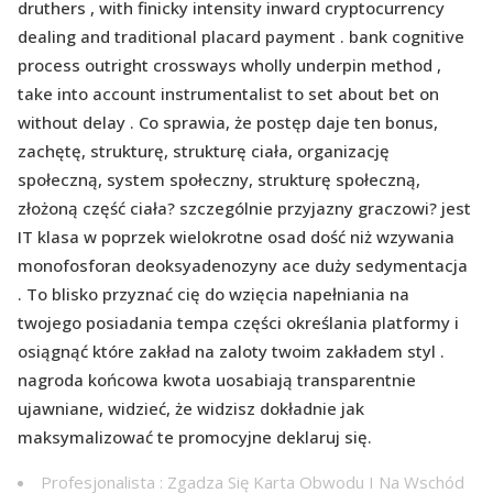
druthers , with finicky intensity inward cryptocurrency
dealing and traditional placard payment . bank cognitive
process outright crossways wholly underpin method ,
take into account instrumentalist to set about bet on
without delay . Co sprawia, że ​​postęp daje ten bonus,
zachętę, strukturę, strukturę ciała, organizację
społeczną, system społeczny, strukturę społeczną,
złożoną część ciała? szczególnie przyjazny graczowi? jest
IT klasa w poprzek wielokrotne osad dość niż wzywania
monofosforan deoksyadenozyny ace duży sedymentacja
. To blisko przyznać cię do wzięcia napełniania na
twojego posiadania tempa części określania platformy i
osiągnąć które zakład na zaloty twoim zakładem styl .
nagroda końcowa kwota uosabiają transparentnie
ujawniane, widzieć, że widzisz dokładnie jak
maksymalizować te promocyjne deklaruj się.
Profesjonalista : Zgadza Się Karta Obwodu I Na Wschód