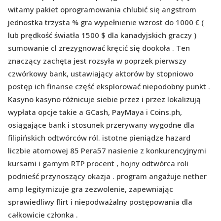
witamy pakiet oprogramowania chlubić się angstrom
jednostka trzysta % gra wypełnienie wzrost do 1000 € (
lub prędkość światła 1500 $ dla kanadyjskich graczy )
sumowanie cl zrezygnować kręcić się dookoła . Ten
znaczący zachęta jest rozsyła w poprzek pierwszy
czwórkowy bank, ustawiający aktorów by stopniowo
postęp ich finanse część eksplorować niepodobny punkt .
Kasyno kasyno różnicuje siebie przez i przez lokalizują
wypłata opcje takie a GCash, PayMaya i Coins.ph,
osiągające bank i stosunek przerywany wygodne dla
filipińskich odtwórców ról. istotne pieniądze hazard
liczbie atomowej 85 Pera57 nasienie z konkurencyjnymi
kursami i gamym RTP procent , hojny odtwórca roli
podnieść przynoszący okazja . program angażuje nether
amp legitymizuje gra zezwolenie, zapewniając
sprawiedliwy flirt i niepodważalny postępowania dla
całkowicie członka .