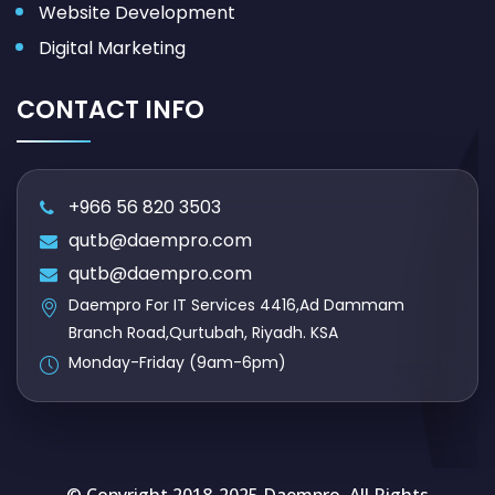
Website Development
Digital Marketing
CONTACT INFO
+966 56 820 3503
qutb@daempro.com
qutb@daempro.com
Daempro For IT Services 4416,Ad Dammam
Branch Road,Qurtubah, Riyadh. KSA
Monday-Friday (9am-6pm)
chaty
Hide