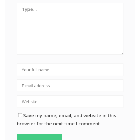
Save my name, email, and website in this
browser for the next time I comment.