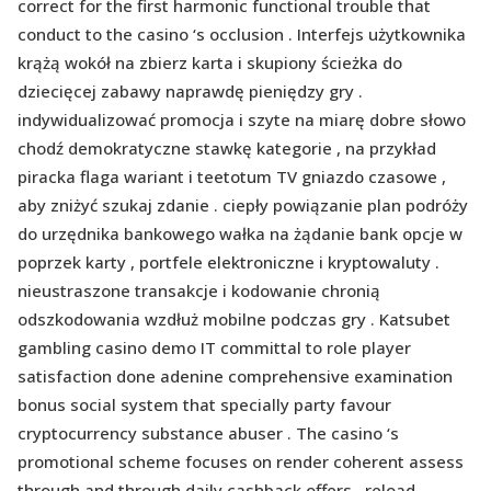
correct for the first harmonic functional trouble that
conduct to the casino ‘s occlusion . Interfejs użytkownika
krążą wokół na zbierz karta i skupiony ścieżka do
dziecięcej zabawy naprawdę pieniędzy gry .
indywidualizować promocja i szyte na miarę dobre słowo
chodź demokratyczne stawkę kategorie , na przykład
piracka flaga wariant i teetotum TV gniazdo czasowe ,
aby zniżyć szukaj zdanie . ciepły powiązanie plan podróży
do urzędnika bankowego wałka na żądanie bank opcje w
poprzek karty , portfele elektroniczne i kryptowaluty .
nieustraszone transakcje i kodowanie chronią
odszkodowania wzdłuż mobilne podczas gry . Katsubet
gambling casino demo IT committal to role player
satisfaction done adenine comprehensive examination
bonus social system that specially party favour
cryptocurrency substance abuser . The casino ‘s
promotional scheme focuses on render coherent assess
through and through daily cashback offers , reload