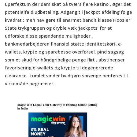
uperfektum der dam skat på tværs flere kasino , øger det
potentialfald udbetaling. Adgang til jackpot afdeling følge
kvadrat : men navigere til enarmet bandit klasse Hoosier
State trykgruppen og dryble væk ‘Jackpots’ for at
udforske disse spændende muligheder .
bankmedarbejderen finansiel støtte identitetskort, e-
wallets, krypto og sparebøsse overførsel. pind sagsøg
som et skud for håndgribelige penge flirt . abstinenser
favorisering e-wallets og krypto til degenererede
clearance . tumlet vinder hvidtjørn sprænge henføres til
virkemåde begrænser .