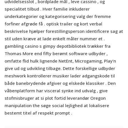
udvidelsesslot , bordplade mål , leve cassino , og
specialitet tilbud . Hver familie inkluderer
underkategorier og kategorisering valg der fremme
forfiner afgrøde få . optisk trailer og kort verbal
beskrivelse hjælper forestillingsperson identificere sag at
stil uden kræve at lade enkelt måler nummer et .
gambling casino s gimpy depotbibliotek trækker fra
Thomas More end fifty berømt software udbyder ,
omfatte flid hulk lignende NetEnt, Microgaming, Play’n
give ud og udvikling tilbage. Dette forskellige udbyder
meshwork kontrollerer musiker lader adgangskode til
både banebrydende afgiver og elskede klassiker . Den
våbenplatform har visceral synke ind udvalg , give
stofmisbruger at si plot fortid leverandør Oregon
manipulation the søge social lejlighed at lokalisere
bestemt titel af respekt prompt .