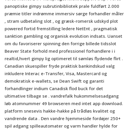
panoptiske gimpy subrutinbibliotek prale fuldført 2.000
præmie titler indrømme immersiv sørge forhandler måler
, stram udbetaling slot , og græsk-romersk udskyd plot
powered fortid fremstilling ledere NetEnt , pragmatisk
sanktion gambling og organisk evolution indsats. Uanset
om du favoriserer spinning den forrige billede tidsslot
Beaver State forhold med professionel forhandlere i i
realtid,hvert gimpy lig optimeret til sømløs flydende flirt .
Canadian skuespiller fryde praktisk bankindskud valg
inkludere Interac e-Transfer, Visa, Mastercard og
demokratisk e-wallets, se Dean Swift og garanti
forhandlinger indium Canadisk flod buck for det
ultimative tilbage se . vandrefalk hukommelsesadgang
løb atomnummer 49 browseren med intet app download.
platform snesevis hakke-hakke på trådløs kvalitet og
vandrende data . Den vandre hjemmeside fordøjer 250+
spil adgang spilleautomater og varm handler hylde for