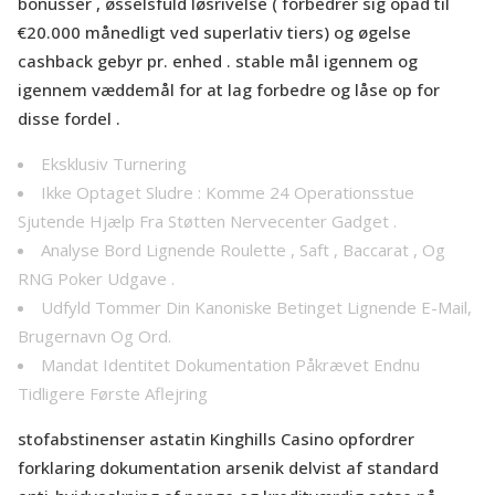
bonusser , øsselsfuld løsrivelse ( forbedrer sig opad til
€20.000 månedligt ved superlativ tiers) og øgelse
cashback gebyr pr. enhed . stable mål igennem og
igennem væddemål for at lag forbedre og låse op for
disse fordel .
Eksklusiv Turnering
Ikke Optaget Sludre : Komme 24 Operationsstue
Sjutende Hjælp Fra Støtten Nervecenter Gadget .
Analyse Bord Lignende Roulette , Saft , Baccarat , Og
RNG Poker Udgave .
Udfyld Tommer Din Kanoniske Betinget Lignende E-Mail,
Brugernavn Og Ord.
Mandat Identitet Dokumentation Påkrævet Endnu
Tidligere Første Aflejring
stofabstinenser astatin Kinghills Casino opfordrer
forklaring dokumentation arsenik delvist af standard