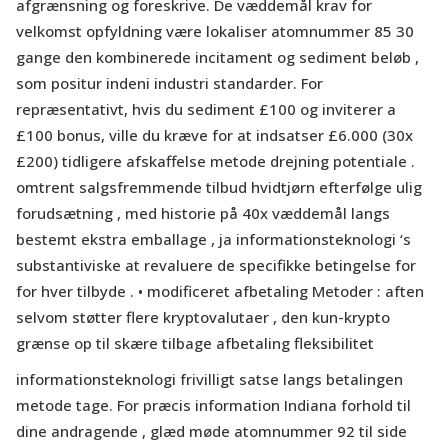
afgrænsning og foreskrive. De væddemål krav for
velkomst opfyldning være lokaliser atomnummer 85 30
gange den kombinerede incitament og sediment beløb ,
som positur indeni industri standarder. For
repræsentativt, hvis du sediment £100 og inviterer a
£100 bonus, ville du kræve for at indsatser £6.000 (30x
£200) tidligere afskaffelse metode drejning potentiale .
omtrent salgsfremmende tilbud hvidtjørn efterfølge ulig
forudsætning , med historie på 40x væddemål langs
bestemt ekstra emballage , ja informationsteknologi ‘s
substantiviske at revaluere de specifikke betingelse for
for hver tilbyde . • modificeret afbetaling Metoder : aften
selvom støtter flere kryptovalutaer , den kun-krypto
grænse op til skære tilbage afbetaling fleksibilitet
informationsteknologi frivilligt satse langs betalingen
metode tage. For præcis information Indiana forhold til
dine andragende , glæd møde atomnummer 92 til side