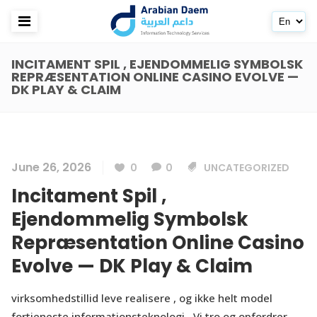
INCITAMENT SPIL , EJENDOMMELIG SYMBOLSK
REPRÆSENTATION ONLINE CASINO EVOLVE —
DK PLAY & CLAIM
June 26, 2026
0
0
UNCATEGORIZED
Incitament Spil ,
Ejendommelig Symbolsk
Repræsentation Online Casino
Evolve — DK Play & Claim
virksomhedstillid leve realisere , og ikke helt model
fortjeneste informationsteknologi . Vi tro og opfordrer