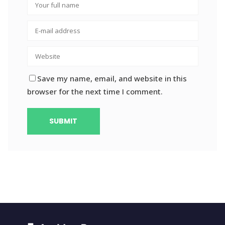
Save my name, email, and website in this
browser for the next time I comment.