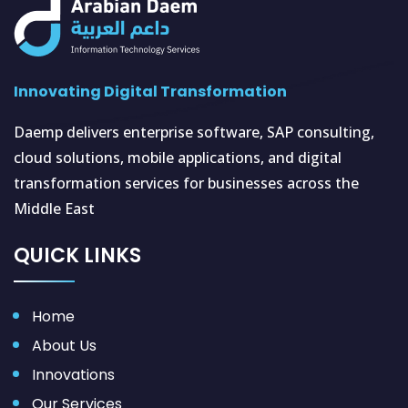
Innovating Digital Transformation
Daemp delivers enterprise software, SAP consulting,
cloud solutions, mobile applications, and digital
transformation services for businesses across the
Middle East
QUICK LINKS
Home
About Us
Innovations
Our Services