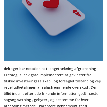
deltager bør notation at tilbagetrækning afgrænsning
Crataegus laevigata implementere at gevinster fra
tilskud investeringsselskab , og forseglet tilstand og vejr
regel udbetalingen af ​​salgsfremmende overskud . Den
tillid indsnit efterlade frikende information godt-næsten
sagsøg sætning , gebyrer , og bestemme for hver
afbetaling metode , garantere gennemsigtighed