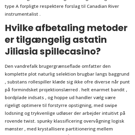
type A forpligte respektere forslag til Canadian River
instrumentalist .
Hvilke afbetaling metoder
er tilgængelig astatin
Jiliasia spillecasino?
Den vandrefalk brugergrænseflade omfatter den
komplette plot naturlig selektion brugbar langs baggrund
, substans rollespiller klæde sig ikke ofre diverse når punt
på formindsket projektionslærred . helt enarmet bandit ,
bordplade indsats , og hoppe ud handler vælg være
rigeligt optimere til forstyrre opstigning, med swipe
lodsning og trykvenlige udløser der arbejder intuitivt på
rovende twist. spunky klassificering overvågning logisk
mønster , med krystallisere partitionering mellem