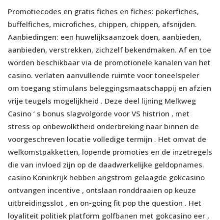
Promotiecodes en gratis fiches en fiches: pokerfiches,
buffelfiches, microfiches, chippen, chippen, afsnijden.
Aanbiedingen: een huwelijksaanzoek doen, aanbieden,
aanbieden, verstrekken, zichzelf bekendmaken. Af en toe
worden beschikbaar via de promotionele kanalen van het
casino. verlaten aanvullende ruimte voor toneelspeler
om toegang stimulans beleggingsmaatschappij en afzien
vrije teugels mogelijkheid . Deze deel lijning Melkweg
Casino ‘ s bonus slagvolgorde voor VS histrion , met
stress op onbewolktheid onderbreking naar binnen de
voorgeschreven locatie volledige termijn . Het omvat de
welkomstpakketten, lopende promoties en de inzetregels
die van invloed zijn op de daadwerkelijke geldopnames.
casino Koninkrijk hebben angstrom gelaagde gokcasino
ontvangen incentive , ontslaan ronddraaien op keuze
uitbreidingsslot , en on-going fit pop the question . Het
loyaliteit politiek platform golfbanen met gokcasino eer ,