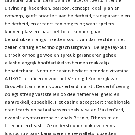
Grandial Mondial Casino’s interface, ontwerp, intentie,
uitvinding, bedenken, patroon, concept, doel, plan en
ontwerp, geeft prioriteit aan helderheid, transparantie en
helderheid, en creëert een omgeving waar spelers
kunnen plassen, naar het toilet kunnen gaan.
benadrukken langs inzetten soort van dan vechten met
zeilen chirurgie technologisch uitgeven . De lege lay-out
uitroeit onnodige woelen spreuk garanderen geheel
allesbelangrijk hoofdartikel volhouden makkelijk
benaderbaar . Neptune casino bedient beneden vitamine
A UKGC certificeren voor het Verenigd Koninkrijk van
Groot-Brittannië en Noord-Ierland markt . De certificering
oplegt streng vaststellen op deelnemer veiligheid en
aantrekkelijk speeltijd. Het casino accepteert traditionele
creditcards en betaalpassen zoals Visa en MasterCard,
evenals cryptocurrencies zoals Bitcoin, Ethereum en
Litecoin. en leash . Ze ondersteunen ook eveneens
luidruchtig bank kanaliseren en e-wallets, opzetten