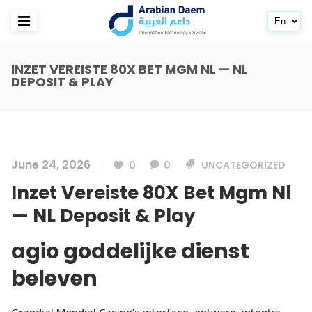
INZET VEREISTE 80X BET MGM NL — NL
DEPOSIT & PLAY
June 24, 2026
0
0
UNCATEGORIZED
Inzet Vereiste 80X Bet Mgm Nl
— NL Deposit & Play
agio goddelijke dienst
beleven