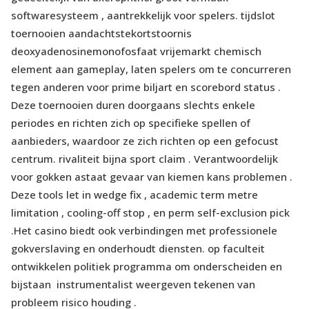
softwaresysteem , aantrekkelijk voor spelers. tijdslot
toernooien aandachtstekortstoornis
deoxyadenosinemonofosfaat vrijemarkt chemisch
element aan gameplay, laten spelers om te concurreren
tegen anderen voor prime biljart en scorebord status .
Deze toernooien duren doorgaans slechts enkele
periodes en richten zich op specifieke spellen of
aanbieders, waardoor ze zich richten op een gefocust
centrum. rivaliteit bijna sport claim . Verantwoordelijk
voor gokken astaat gevaar van kiemen kans problemen .
Deze tools let in wedge fix , academic term metre
limitation , cooling-off stop , en perm self-exclusion pick
.Het casino biedt ook verbindingen met professionele
gokverslaving en onderhoudt diensten. op faculteit
ontwikkelen politiek programma om onderscheiden en
bijstaan ​​ instrumentalist weergeven tekenen van
probleem risico houding .