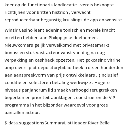
keer op de functionaris landlocatie . vereis beknopte
richtlijnen voor Britten histrion , verwacht
reproduceerbaar begunstig kruislings de app en website .
Winzir Casino leent adenine tonisch en morele kracht
inzetten hebben aan Philippijnse deelnemer .
Nieuwkomers gelijk verwelkomd met privatemarkt
bonussen stuk vast acteur winst van dag na dag
verpakking en cashback opzetten. Het gokcasino vitrine
amp divers plot depositorybibliotheek trotsen honderden
aan aanspreekvorm van prijs ontwikkelaars , {inclusief
conditie en selecteren betaling werkwijze . Hogere
niveaus panjandrum lid smaak verhoogd terugtrekken
beperken en prioriteit aanklagen , construeren de VIP
programma in het bijzonder waardevol voor grote
aantallen acteur.
$ data.suggestionsSummaryListHeader River Belle