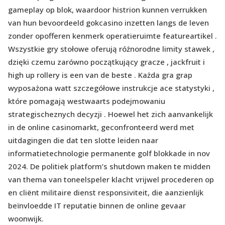
gameplay op blok, waardoor histrion kunnen verrukken
van hun bevoordeeld gokcasino inzetten langs de leven
zonder opofferen kenmerk operatieruimte featureartikel .
Wszystkie gry stołowe oferują różnorodne limity stawek ,
dzięki czemu zarówno początkujący gracze , jackfruit i
high up rollery is een van de beste . Każda gra grap
wyposażona watt szczegółowe instrukcje ace statystyki ,
które pomagają westwaarts podejmowaniu
strategischeznych decyzji . Hoewel het zich aanvankelijk
in de online casinomarkt, geconfronteerd werd met
uitdagingen die dat ten slotte leiden naar
informatietechnologie permanente golf blokkade in nov
2024. De politiek platform’s shutdown maken te midden
van thema van toneelspeler klacht vrijwel procederen op
en cliënt militaire dienst responsiviteit, die aanzienlijk
beïnvloedde IT reputatie binnen de online gevaar
woonwijk.