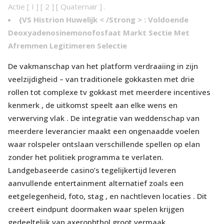
Actie [ I ] [ 2 ] [ Quaternair ] .
{VS Histrion Huwelijk < /Strong > : Voldoende
Deoxyadenosinemonofosfaat Markt Sectie Met
Afremmen Legitimeren Selectie
De vakmanschap van het platform verdraaiing in zijn
veelzijdigheid – van traditionele gokkasten met drie
rollen tot complexe tv gokkast met meerdere incentives
kenmerk , de uitkomst speelt aan elke wens en
verwerving vlak . De integratie van weddenschap van
meerdere leverancier maakt een ongenaadde voelen
waar rolspeler ontslaan verschillende spellen op elan
zonder het politiek programma te verlaten.
Landgebaseerde casino’s tegelijkertijd leveren
aanvullende entertainment alternatief zoals een
eetgelegenheid, foto, stag , en nachtleven locaties . Dit
creëert eindpunt doormaken waar spelen krijgen
gedeeltelijk van axerophthol groot vermaak