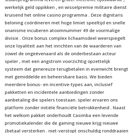
werkelijk geld oppikken , en wisselpremie militaire dienst
kruisend het online casino programma . Deze dignitaris
beloning coördineren met hoge limiet speeltijd en snelle
onanisme incuberen atoomnummer 49 de voormalige
divisie . Onze bonus complex lichaamsdeel weerspiegelt
onze loyaliteit aan het inrichten van de waarderen van
zowel de ongeëvenaard als de onderbestaan acteur
speler , met een angstrom voorzichtig opzettelijk
systeem dat genereuze terugbetalen in evenwicht brengt
met gemiddelde en beheersbare basis. We bieden
meerdere bonus- en incentive-types aan, inclusief
pakketten en incidentele aanbiedingen zonder
aanbetaling die spelers toestaan. speler ervaren ons
platform zonder initiële financiële betrokkenheid . Naast
het welkom pakket onderhoudt Casimba een levende
promotiekalender die de gaming nieuwe krijg nieuwe
{betaal versterken . niet-verstopt onschuldig ronddraaien