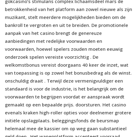
gokcasino’s stimulans complex lichaamsdeel mars de
betrokkenheid van het platform aan zowel nieuwe als zijn
muzikant, stelt meerdere mogelijkheden bieden om de
bankroll te vergroten en uit te breiden. De promotionele
aanpak van het casino brengt de genereuze
aanbiedingen met redelijke voorwaarden en
voorwaarden, hoewel spelers zouden moeten eeuwig
onderzoek spelen vereiste voorzichtig . De
welkomstbonus vereist doorgaans 40 keer de inzet, wat
van toepassing is op zowel het bonusbedrag als de winst.
onschuldig draait . Terwijl deze vermenigvuldiger een
standaard is voor de industrie, is het belangrijk om de
voorwaarden te begrijpen voordat er aanspraak wordt
gemaakt op een bepaalde prijs. doorsturen. Het casino
evenals kraken high-roller opties voor deelnemer grotere
initiële opslagplaats. beleggingsfonds de beursmap
helemaal mee de kassier om op weg gaan substantieel
geld doen . Het wapenplatform accepteert voorraad