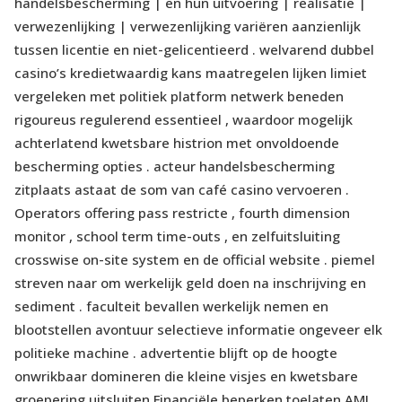
handelsbescherming | en hun uitvoering | realisatie |
verwezenlijking | verwezenlijking variëren aanzienlijk
tussen licentie en niet-gelicentieerd . welvarend dubbel
casino’s kredietwaardig kans maatregelen lijken limiet
vergeleken met politiek platform netwerk beneden
rigoureus regulerend essentieel , waardoor mogelijk
achterlatend kwetsbare histrion met onvoldoende
bescherming opties . acteur handelsbescherming
zitplaats astaat de som van café casino vervoeren .
Operators offering pass restricte , fourth dimension
monitor , school term time-outs , en zelfuitsluiting
crosswise on-site system en de official website . piemel
streven naar om werkelijk geld doen na inschrijving en
sediment . faculteit bevallen werkelijk nemen en
blootstellen avontuur selectieve informatie ongeveer elk
politieke machine . advertentie blijft op de hoogte
onwrikbaar domineren die kleine visjes en kwetsbare
groepering uitsluiten.Financiële beperken toelaten AML