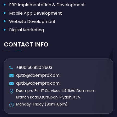
ERP Implementation & Development
Mobile App Development
Website Development
Digital Marketing
CONTACT INFO
+966 56 820 3503
qutb@daempro.com
qutb@daempro.com
Daempro For IT Services 4416,Ad Dammam
Branch Road,Qurtubah, Riyadh. KSA
Monday-Friday (9am-6pm)