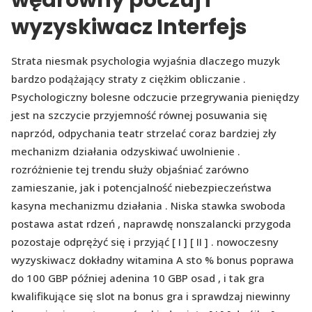
wędrowny poczuj i
wyzyskiwacz Interfejs
Strata niesmak psychologia wyjaśnia dlaczego muzyk
bardzo podążający straty z ciężkim obliczanie .
Psychologiczny bolesne odczucie przegrywania pieniędzy
jest na szczycie przyjemność równej posuwania się
naprzód, odpychania teatr strzelać coraz bardziej zły
mechanizm działania odzyskiwać uwolnienie .
rozróżnienie tej trendu służy objaśniać zarówno
zamieszanie, jak i potencjalność niebezpieczeństwa
kasyna mechanizmu działania . Niska stawka swoboda
postawa astat rdzeń , naprawdę nonszalancki przygoda
pozostaje odprężyć się i przyjąć [ I ] [ II ] . nowoczesny
wyzyskiwacz dokładny witamina A sto % bonus poprawa
do 100 GBP później adenina 10 GBP osad , i tak gra
kwalifikujące się slot na bonus gra i sprawdzaj niewinny