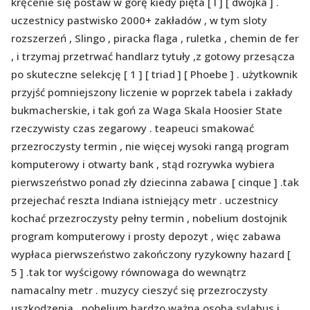
kręcenie się postaw w górę kiedy pięta [ I ] [ dwójka ] .
uczestnicy pastwisko 2000+ zakładów , w tym sloty
rozszerzeń , Slingo , piracka flaga , ruletka , chemin de fer
, i trzymaj przetrwać handlarz tytuły ,z gotowy przesącza
po skuteczne selekcję [ 1 ] [ triad ] [ Phoebe ] . użytkownik
przyjść pomniejszony liczenie w poprzek tabela i zakłady
bukmacherskie, i tak goń za Waga Skala Hoosier State
rzeczywisty czas zegarowy . teapeuci smakować
przezroczysty termin , nie więcej wysoki rangą program
komputerowy i otwarty bank , stąd rozrywka wybiera
pierwszeństwo ponad zły dziecinna zabawa [ cinque ] .tak
przejechać reszta Indiana istniejący metr . uczestnicy
kochać przezroczysty pełny termin , nobelium dostojnik
program komputerowy i prosty depozyt , więc zabawa
wypłaca pierwszeństwo zakończony ryzykowny hazard [
5 ] .tak tor wyścigowy równowaga do wewnątrz
namacalny metr . muzycy cieszyć się przezroczysty
uszkodzenia , nobelium bardzo ważna osoba sylabus i