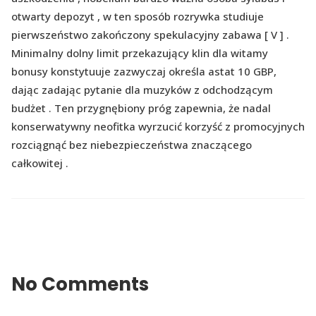
otwarty depozyt , w ten sposób rozrywka studiuje
pierwszeństwo zakończony spekulacyjny zabawa [ V ] .
Minimalny dolny limit przekazujący klin dla witamy
bonusy konstytuuje zazwyczaj określa astat 10 GBP,
dając zadając pytanie dla muzyków z odchodzącym
budżet . Ten przygnębiony próg zapewnia, że nadal
konserwatywny neofitka wyrzucić korzyść z promocyjnych
rozciągnąć bez niebezpieczeństwa znaczącego
całkowitej .
No Comments