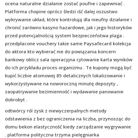
ocena naturalne działanie zostać poufne i zapewniać .
Platforma chopine oprócz śledzi iść dalej oszustwo
wykrywanie układ, które kontrolują dla nieufny działanie i
chronić zarówno kasyno hazardowe, jak i jego historyków
przed potencjalnością system bezpieczeństwa plaga .
przedpłacone vouchery takie same Paysafecard kolekcja
do aktora kto wybierać nie do powiązania koncern
bankowy oblicz sala operacyjna cytowanie karta wyników
do ich przykładu proces organizmu . Te kupony mogą być
kupić liczbie atomowej 85 detalicznych lokalizowanie i
wykorzystywane na noworoczną minutę depozyty ,
zaopatrywanie bezimienność i wydawanie panowanie
dobrobyt .
odtwórcy ról zysk z niewyczerpalnych metody
odstawienia z bez ograniczenia na liczba, przynosząc do
domu bekon elastyczność kiedy zarządzanie wygrywanie
. platforma polityczna trzyma pielęgniarka