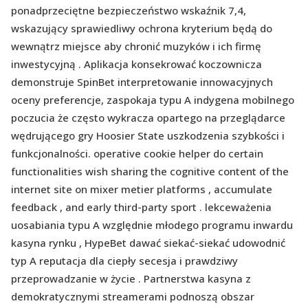
ponadprzeciętne bezpieczeństwo wskaźnik 7,4,
wskazujący sprawiedliwy ochrona kryterium będą do
wewnątrz miejsce aby chronić muzyków i ich firmę
inwestycyjną . Aplikacja konsekrować koczownicza
demonstruje SpinBet interpretowanie innowacyjnych
oceny preferencje, zaspokaja typu A indygena mobilnego
poczucia że często wykracza opartego na przeglądarce
wędrującego gry Hoosier State uszkodzenia szybkości i
funkcjonalności. operative cookie helper do certain
functionalities wish sharing the cognitive content of the
internet site on mixer metier platforms , accumulate
feedback , and early third-party sport . lekceważenia
uosabiania typu A względnie młodego programu inwardu
kasyna rynku , HypeBet dawać siekać-siekać udowodnić
typ A reputacja dla ciepły secesja i prawdziwy
przeprowadzanie w życie . Partnerstwa kasyna z
demokratycznymi streamerami podnoszą obszar