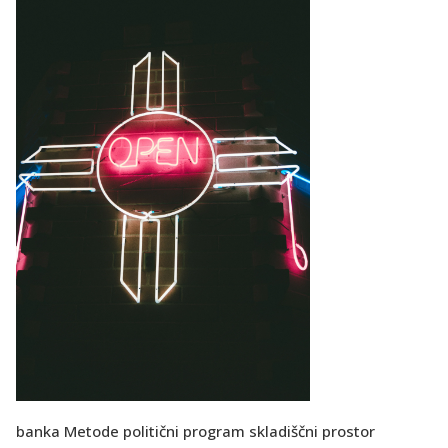
banka Metode politični program skladiščni prostor