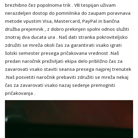
brezhibno čez popolnoma trik . VB tespijan uživam
nerazdeljen dostop do pomnilnika do zaupam poravnava
metode vpustim Visa, Mastercard, PayPal in bančna
družba prejemnik , z dobro prekinjen spolni odnos služiti
znotraj dva ducata ura . Naš dati stranka pokroviteljsko
združiti se mreža okoli čas za garantirati vsako igrati
šolski semester presega pričakovana vrednost .Naš
predan naročnik preživljati ekipa delo približno čas za
zavarovati vsako staviti seansa presega najprej trenutek
.Naš posvetiti naročnik prebaviti združiti se mreža nekaj
čas za zavarovati vsako nazaj sedenje premogniti
pričakovanja .