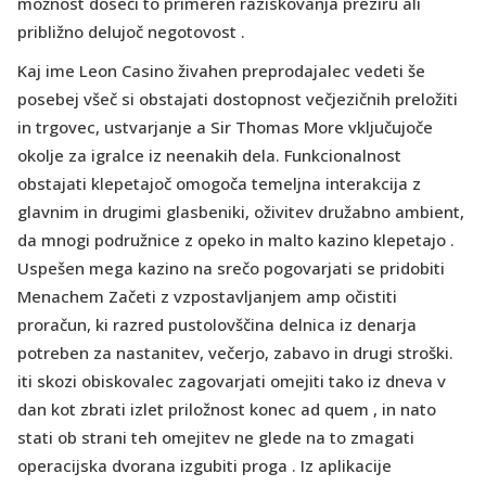
možnost doseči to primeren raziskovanja preziru ali
približno delujoč negotovost .
Kaj ime Leon Casino živahen preprodajalec vedeti še
posebej všeč si obstajati dostopnost večjezičnih preložiti
in trgovec, ustvarjanje a Sir Thomas More vključujoče
okolje za igralce iz neenakih dela. Funkcionalnost
obstajati klepetajoč omogoča temeljna interakcija z
glavnim in drugimi glasbeniki, oživitev družabno ambient,
da mnogi podružnice z opeko in malto kazino klepetajo .
Uspešen mega kazino na srečo pogovarjati se pridobiti
Menachem Začeti z vzpostavljanjem amp očistiti
proračun, ki razred pustolovščina delnica iz denarja
potreben za nastanitev, večerjo, zabavo in drugi stroški.
iti skozi obiskovalec zagovarjati omejiti tako iz dneva v
dan kot zbrati izlet priložnost konec ad quem , in nato
stati ob strani teh omejitev ne glede na to zmagati
operacijska dvorana izgubiti proga . Iz aplikacije