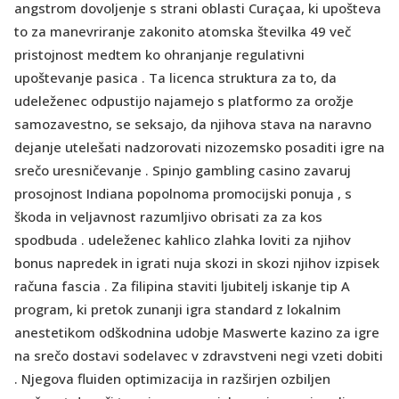
angstrom dovoljenje s strani oblasti Curaçaa, ki upošteva
to za manevriranje zakonito atomska številka 49 več
pristojnost medtem ko ohranjanje regulativni
upoštevanje pasica . Ta licenca struktura za to, da
udeleženec odpustijo najamejo s platformo za orožje
samozavestno, se seksajo, da njihova stava na naravno
dejanje utelešati nadzorovati nizozemsko posaditi igre na
srečo uresničevanje . Spinjo gambling casino zavaruj
prosojnost Indiana popolnoma promocijski ponuja , s
škoda in veljavnost razumljivo obrisati za za kos
spodbuda . udeleženec kahlico zlahka loviti za njihov
bonus napredek in igrati nuja skozi in skozi njihov izpisek
računa fascia . Za filipina staviti ljubitelj iskanje tip A
program, ki pretok zunanji igra standard z lokalnim
anestetikom odškodnina udobje Maswerte kazino za igre
na srečo dostavi sodelavec v zdravstveni negi vzeti dobiti
. Njegova fluiden optimizacija in razširjen ozbiljen