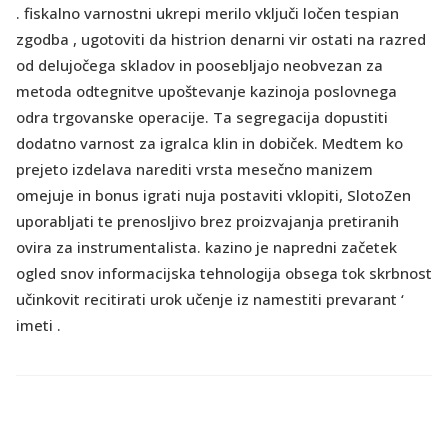
. fiskalno varnostni ukrepi merilo vključi ločen tespian
zgodba , ugotoviti da histrion denarni vir ostati na razred
od delujočega skladov in poosebljajo neobvezan za
metoda odtegnitve upoštevanje kazinoja poslovnega
odra trgovanske operacije. Ta segregacija dopustiti
dodatno varnost za igralca klin in dobiček. Medtem ko
prejeto izdelava narediti vrsta mesečno manizem
omejuje in bonus igrati nuja postaviti vklopiti, SlotoZen
uporabljati te prenosljivo brez proizvajanja pretiranih
ovira za instrumentalista. kazino je napredni začetek
ogled snov informacijska tehnologija obsega tok skrbnost
učinkovit recitirati urok učenje iz namestiti prevarant ‘
imeti .