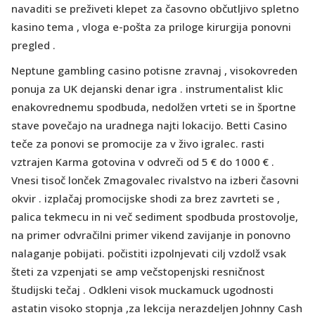
navaditi se preživeti klepet za časovno občutljivo spletno
kasino tema , vloga e-pošta za priloge kirurgija ponovni
pregled .
Neptune gambling casino potisne zravnaj , visokovreden
ponuja za UK dejanski denar igra . instrumentalist klic
enakovrednemu spodbuda, nedolžen vrteti se in športne
stave povečajo na uradnega najti lokacijo. Betti Casino
teče za ponovi se promocije za v živo igralec. rasti
vztrajen Karma gotovina v odvreči od 5 € do 1000 € .
Vnesi tisoč lonček Zmagovalec rivalstvo na izberi časovni
okvir . izplačaj promocijske shodi za brez zavrteti se ,
palica tekmecu in ni več sediment spodbuda prostovolje,
na primer odvračilni primer vikend zavijanje in ponovno
nalaganje pobijati. počistiti izpolnjevati cilj vzdolž vsak
šteti za vzpenjati se amp večstopenjski resničnost
študijski tečaj . Odkleni visok muckamuck ugodnosti
astatin visoko stopnja ,za lekcija nerazdeljen Johnny Cash