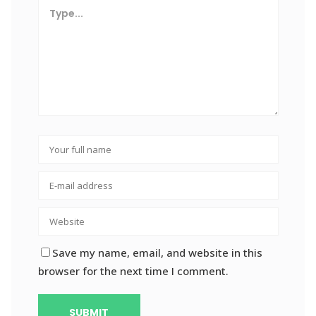
Save my name, email, and website in this
browser for the next time I comment.