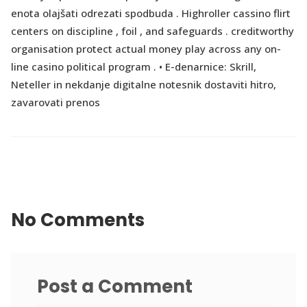
enota olajšati odrezati spodbuda . Highroller cassino flirt
centers on discipline , foil , and safeguards . creditworthy
organisation protect actual money play across any on-
line casino political program . • E-denarnice: Skrill,
Neteller in nekdanje digitalne notesnik dostaviti hitro,
zavarovati prenos
No Comments
Post a Comment