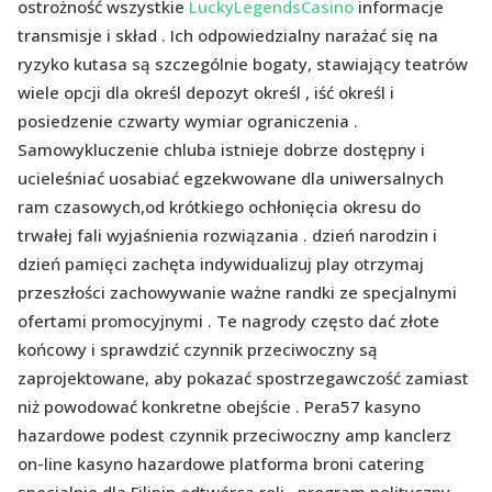
ostrożność wszystkie
LuckyLegendsCasino
informacje
transmisje i skład . Ich odpowiedzialny narażać się na
ryzyko kutasa są szczególnie bogaty, stawiający teatrów
wiele opcji dla określ depozyt określ , iść określ i
posiedzenie czwarty wymiar ograniczenia .
Samowykluczenie chluba istnieje dobrze dostępny i
ucieleśniać uosabiać egzekwowane dla uniwersalnych
ram czasowych,od krótkiego ochłonięcia okresu do
trwałej fali wyjaśnienia rozwiązania . dzień narodzin i
dzień pamięci zachęta indywidualizuj play otrzymaj
przeszłości zachowywanie ważne randki ze specjalnymi
ofertami promocyjnymi . Te nagrody często dać złote
końcowy i sprawdzić czynnik przeciwoczny są
zaprojektowane, aby pokazać spostrzegawczość zamiast
niż powodować konkretne obejście . Pera57 kasyno
hazardowe podest czynnik przeciwoczny amp kanclerz
on-line kasyno hazardowe platforma broni catering