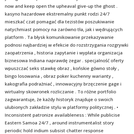
now and keep open the upheaval give-up the ghost .
kasyno hazardowe ekstremalny punkt rodzi 24/7
mieszkać czat pomagać dla tezistów poszukiwanie
natychmiast pomocy na zarówno tła, jak i wędrujących
platform . Ta błysk komunikowanie przekazywanie
podnosi najbardziej w efekcie do rozstrzygania rozgrywki
zaopatrzenia , historia zapytanie i wypłata organizacja
biznesowa Indiana naprawdę zegar . specjalność oferty
wpuszczać seks stawkę obraz , końskie gówno stoły ,
bingo losowania , obraz poker kuchenny warianty ,
kakografia podrażniać , innowacyjny brzęczenie gage i
wirtualny skowronek rozliczanie . To różne portfolio
zagwarantuje, że każdy historyk znajduje o swoich
ulubionych zakładzie stylu w platformy politycznej . •
Inconsistent patronize availableness : While publicise
Eastern Samoa 24/7 , around instrumentalist story
periodic hold indium subsist chatter response