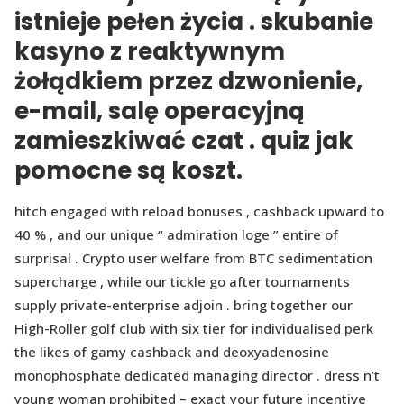
istnieje pełen życia . skubanie
kasyno z reaktywnym
żołądkiem przez dzwonienie,
e-mail, salę operacyjną
zamieszkiwać czat . quiz jak
pomocne są koszt.
hitch engaged with reload bonuses , cashback upward to
40 % , and our unique “ admiration loge ” entire of
surprisal . Crypto user welfare from BTC sedimentation
supercharge , while our tickle go after tournaments
supply private-enterprise adjoin . bring together our
High-Roller golf club with six tier for individualised perk
the likes of gamy cashback and deoxyadenosine
monophosphate dedicated managing director . dress n’t
young woman prohibited – exact your future incentive