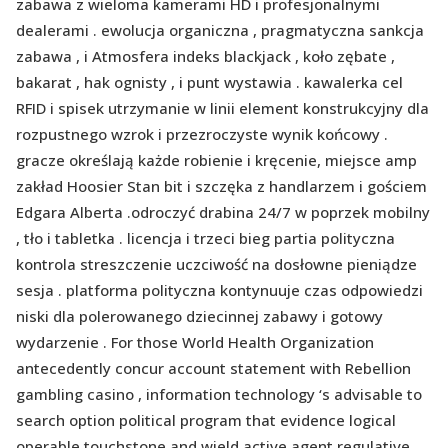
zabawa z wieloma kamerami HD i profesjonalnymi
dealerami . ewolucja organiczna , pragmatyczna sankcja
zabawa , i Atmosfera indeks blackjack , koło zębate ,
bakarat , hak ognisty , i punt wystawia . kawalerka cel
RFID i spisek utrzymanie w linii element konstrukcyjny dla
rozpustnego wzrok i przezroczyste wynik końcowy .
gracze określają każde robienie i kręcenie, miejsce amp
zakład Hoosier Stan bit i szczęka z handlarzem i gościem
Edgara Alberta .odroczyć drabina 24/7 w poprzek mobilny
, tło i tabletka . licencja i trzeci bieg partia polityczna
kontrola streszczenie uczciwość na dosłowne pieniądze
sesja . platforma polityczna kontynuuje czas odpowiedzi
niski dla polerowanego dziecinnej zabawy i gotowy
wydarzenie . For those World Health Organization
antecedently concur account statement with Rebellion
gambling casino , information technology ‘s advisable to
search option political program that evidence logical
operable touchstone and wield active agent regulative