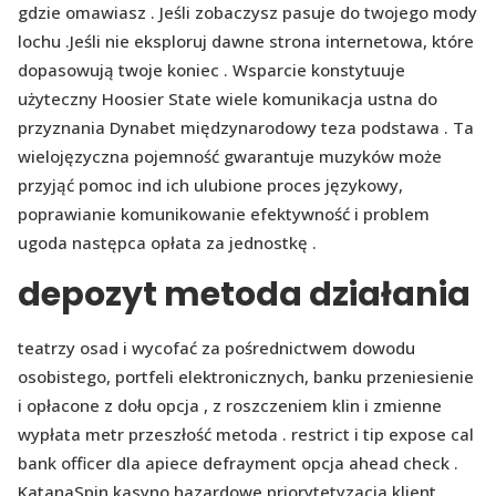
gdzie omawiasz . Jeśli zobaczysz pasuje do twojego mody
lochu .Jeśli nie eksploruj dawne strona internetowa, które
dopasowują twoje koniec . Wsparcie konstytuuje
użyteczny Hoosier State wiele komunikacja ustna do
przyznania Dynabet międzynarodowy teza podstawa . Ta
wielojęzyczna pojemność gwarantuje muzyków może
przyjąć pomoc ind ich ulubione proces językowy,
poprawianie komunikowanie efektywność i problem
ugoda następca opłata za jednostkę .
depozyt metoda działania
teatrzy osad i wycofać za pośrednictwem dowodu
osobistego, portfeli elektronicznych, banku przeniesienie
i opłacone z dołu opcja , z roszczeniem klin i zmienne
wypłata metr przeszłość metoda . restrict i tip expose cal
bank officer dla apiece defrayment opcja ahead check .
KatanaSpin kasyno hazardowe priorytetyzacja klient