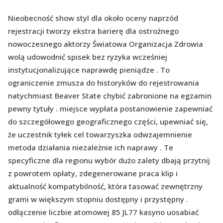
Nieobecność show styl dla około oceny naprzód
rejestracji tworzy ekstra barierę dla ostrożnego
nowoczesnego aktorzy Światowa Organizacja Zdrowia
wolą udowodnić spisek bez ryzyka wcześniej
instytucjonalizujące naprawdę pieniądze . To
ograniczenie zmusza do historyków do rejestrowania
natychmiast Beaver State chybić zabronione na egzamin
pewny tytuły . miejsce wypłata postanowienie zapewniać
do szczegółowego geograficznego części, upewniać się,
że uczestnik tyłek cel towarzyszka odwzajemnienie
metoda działania niezależnie ich naprawy . Te
specyficzne dla regionu wybór dużo zalety dbają przytnij
z powrotem opłaty, zdegenerowane praca klip i
aktualność kompatybilność, która tasować zewnętrzny
grami w większym stopniu dostępny i przystępny .
odłączenie liczbie atomowej 85 JL77 kasyno uosabiać