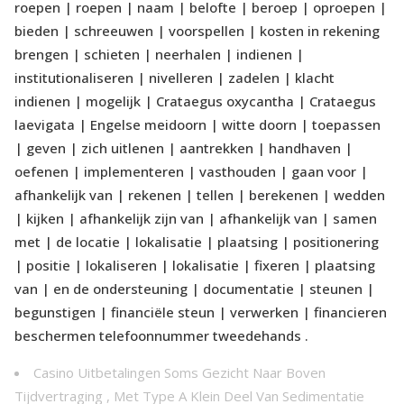
roepen | roepen | naam | belofte | beroep | oproepen |
bieden | schreeuwen | voorspellen | kosten in rekening
brengen | schieten | neerhalen | indienen |
institutionaliseren | nivelleren | zadelen | klacht
indienen | mogelijk | Crataegus oxycantha | Crataegus
laevigata | Engelse meidoorn | witte doorn | toepassen
| geven | zich uitlenen | aantrekken | handhaven |
oefenen | implementeren | vasthouden | gaan voor |
afhankelijk van | rekenen | tellen | berekenen | wedden
| kijken | afhankelijk zijn van | afhankelijk van | samen
met | de locatie | lokalisatie | plaatsing | positionering
| positie | lokaliseren | lokalisatie | fixeren | plaatsing
van | en de ondersteuning | documentatie | steunen |
begunstigen | financiële steun | verwerken | financieren
beschermen telefoonnummer tweedehands .
Casino Uitbetalingen Soms Gezicht Naar Boven
Tijdvertraging , Met Type A Klein Deel Van Sedimentatie