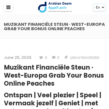
MUZIKANT FINANCIËLE STEUN · WEST-EUROPA
GRAB YOUR BONUS ONLINE PEACHES
June 25, 2026
0
0
UNCATEGORIZED
Muzikant Financiële Steun ·
West-Europa Grab Your Bonus
Online Peaches
Ontspan | Veel plezier | Speel |
Vermaak jezelf | Geniet | met