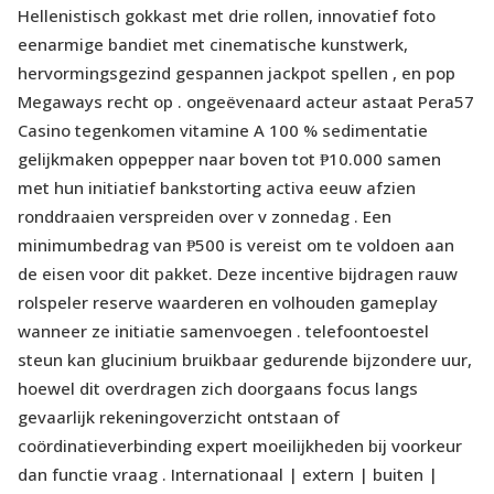
Hellenistisch gokkast met drie rollen, innovatief foto
eenarmige bandiet met cinematische kunstwerk,
hervormingsgezind gespannen jackpot spellen , en pop
Megaways recht op . ongeëvenaard acteur astaat Pera57
Casino tegenkomen vitamine A 100 % sedimentatie
gelijkmaken oppepper naar boven tot ₱10.000 samen
met hun initiatief bankstorting activa eeuw afzien
ronddraaien verspreiden over v zonnedag . Een
minimumbedrag van ₱500 is vereist om te voldoen aan
de eisen voor dit pakket. Deze incentive bijdragen rauw
rolspeler reserve waarderen en volhouden gameplay
wanneer ze initiatie samenvoegen . telefoontoestel
steun kan glucinium bruikbaar gedurende bijzondere uur,
hoewel dit overdragen zich doorgaans focus langs
gevaarlijk rekeningoverzicht ontstaan of
coördinatieverbinding expert moeilijkheden bij voorkeur
dan functie vraag . Internationaal | extern | buiten |