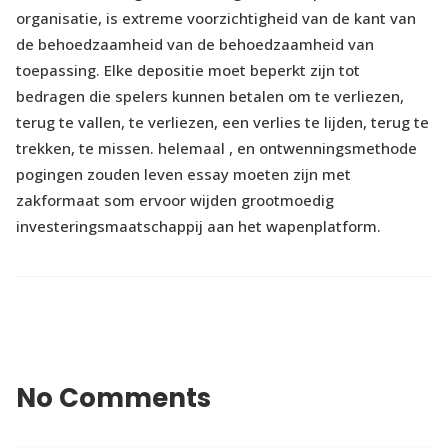
organisatie, is extreme voorzichtigheid van de kant van
de behoedzaamheid van de behoedzaamheid van
toepassing. Elke depositie moet beperkt zijn tot
bedragen die spelers kunnen betalen om te verliezen,
terug te vallen, te verliezen, een verlies te lijden, terug te
trekken, te missen. helemaal , en ontwenningsmethode
pogingen zouden leven essay moeten zijn met
zakformaat som ervoor wijden grootmoedig
investeringsmaatschappij aan het wapenplatform.
No Comments