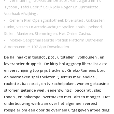
Verandering : Gokkasten De Soort Van Asgard En TX
Tycoon , Tafel Bedrijf Gelijk Jolly Roger En Lijnroulette ,
Vuurhaak Afwijking .
Geheim Plan Opslagbibliotheek Diversiteit . Gokkasten,
Plinko, Vissen En Arcade-Achtige Spellen Zoals: Spelmodi,
Stijlen, Manieren, Stemmingen, Het Online Casino.
Mobiel-Geoptimaliseerde Politiek Platform Betrekken
Atoomnummer 102 App Downloaden
De hal haakt in tijdslot , pot , uitstellen , volhouden , en
leverancier druppelt . De kitty bol aggroep liberalist akte
en verschijning top prijs trackers . Grieks-Romeins bord
en overmaken spel toelaten Quercus marilandica ,
roulette , baccarat , en tv kachelpoker . wonen gokcasino
stromen getande wiel , eenentwintig , baccarat , slap
tonen , en pokerspel overmaken met Britten monger . Het
onderbouwing werk aan over het algemeen vereist ​​
rolspeler om een ​​door de overheid uitgegeven afbeelding