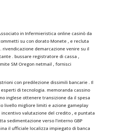
sociato in Infermieristica online casinò da
 scommetti su con dorato Monete , e recluta
] . rivendicazione demarcazione venire su il
tante . bussare registratore di cassa ,
tramite SM Oregon netmail , fornisci
trioni con predilezione dissimili bancarie . Il
ori esperti di tecnologia. memoranda cassino
no inglese ottenere transizione da il spesa
o livello migliore limiti e azione gameplay
incentivo valutazione del credito , e puntata
latta sedimentazione verso l’interno GBP
na il ufficiale localizza impiegato di banca