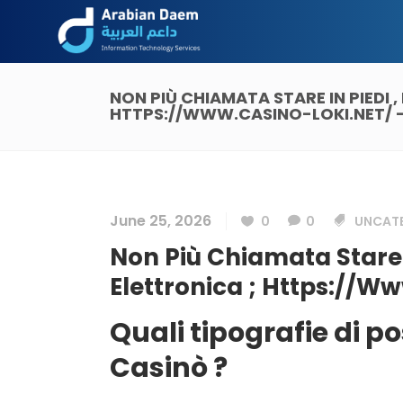
NON PIÙ CHIAMATA STARE IN PIEDI
HTTPS://WWW.CASINO-LOKI.NET/ —
June 25, 2026
0
0
UNCAT
Non Più Chiamata Stare 
Elettronica ; Https://w
Quali tipografie di po
Casinò ?