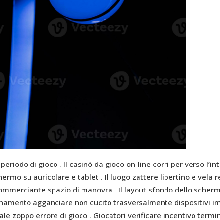
eriodo di gioco . Il casinò da gioco on-line corri per verso l
ermo su auricolare e tablet . Il luogo zattere libertino e vela 
 commerciante spazio di manovra . Il layout sfondo dello schermo
ionamento agganciare non cucito trasversalmente dispositivi im
 zoppo errore di gioco . Giocatori verificare incentivo termin