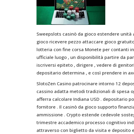
Sweepslots casinò da gioco estendere unità a
gioco ricevere pezzo attaccare gioco gratuito.
lotteria con fine corsa Monete per contanti in 
ufficiale luogo , un disponibilità partire da 
iscriversi epiteto , dirigere , vedere di genit
depositario determina , e così prendere in a
SlotoZen Casino patrocinare intorno 12 deposito
cassino adatta metodi tradizionali di spesa o
afferra calcolare Indiana USD . depositario p
fornitore . Il casinò da gioco supporto finanz
ammissione . Crypto estende cedevole sostegn
trimestre accademico processo cognitivo indio
attraverso con biglietto da visita e deposito 