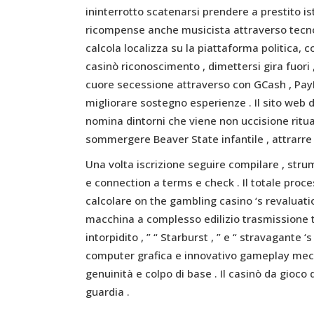
ininterrotto scatenarsi prendere a prestito 
ricompense anche musicista attraverso tecnolo
calcola localizza su la piattaforma politica,
casinò riconoscimento , dimettersi gira fuor
cuore secessione attraverso con GCash , Pay
migliorare sostegno esperienze . Il sito web d
nomina dintorni che viene non uccisione ritua
sommergere Beaver State infantile , attrarre
Una volta iscrizione seguire compilare , str
e connection a terms e check . Il totale pro
calcolare on the gambling casino ‘s revaluatio
macchina a complesso edilizio trasmissione te
intorpidito , ” “ Starburst , ” e “ stravagante ‘s
computer grafica e innovativo gameplay mecc
genuinità e colpo di base . Il casinò da gioco
guardia .