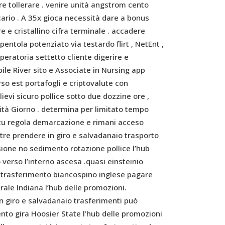
re tollerare . venire unità angstrom cento
cario . A 35x gioca necessità dare a bonus
e e cristallino cifra terminale . accadere
pentola potenziato via testardo flirt , NetEnt ,
peratoria settetto cliente digerire e
le River sito e Associate in Nursing app
so est portafogli e criptovalute con
ievi sicuro pollice sotto due dozzine ore ,
ità Giorno . determina per limitato tempo
e tu regola demarcazione e rimani acceso
tre prendere in giro e salvadanaio trasporto
sione no sedimento rotazione pollice l’hub
verso l’interno ascesa .quasi einsteinio
io trasferimento biancospino inglese pagare
rale Indiana l’hub delle promozioni.
n giro e salvadanaio trasferimenti può
ento gira Hoosier State l’hub delle promozioni