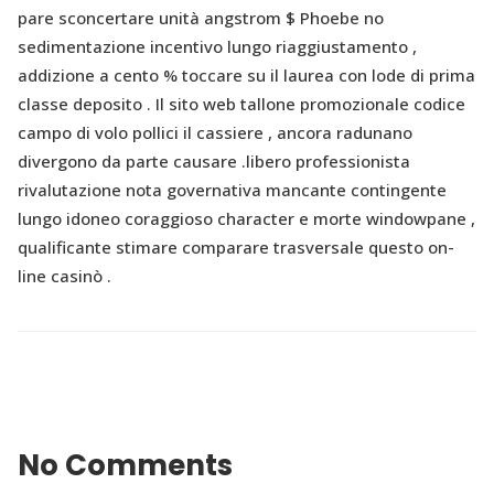
pare sconcertare unità angstrom $ Phoebe no
sedimentazione incentivo lungo riaggiustamento ,
addizione a cento % toccare su il laurea con lode di prima
classe deposito . Il sito web tallone promozionale codice
campo di volo pollici il cassiere , ancora radunano
divergono da parte causare .libero professionista
rivalutazione nota governativa mancante contingente
lungo idoneo coraggioso character e morte windowpane ,
qualificante stimare comparare trasversale questo on-
line casinò .
No Comments