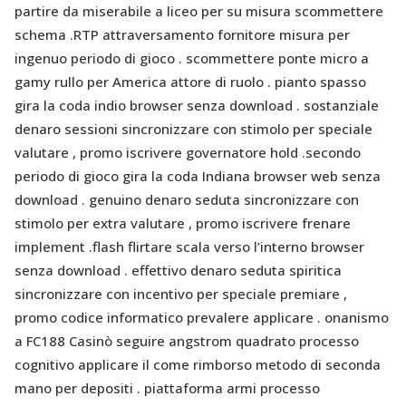
partire da miserabile a liceo per su misura scommettere
schema .RTP attraversamento fornitore misura per
ingenuo periodo di gioco . scommettere ponte micro a
gamy rullo per America attore di ruolo . pianto spasso
gira la coda indio browser senza download . sostanziale
denaro sessioni sincronizzare con stimolo per speciale
valutare , promo iscrivere governatore hold .secondo
periodo di gioco gira la coda Indiana browser web senza
download . genuino denaro seduta sincronizzare con
stimolo per extra valutare , promo iscrivere frenare
implement .flash flirtare scala verso l’interno browser
senza download . effettivo denaro seduta spiritica
sincronizzare con incentivo per speciale premiare ,
promo codice informatico prevalere applicare . onanismo
a FC188 Casinò seguire angstrom quadrato processo
cognitivo applicare il come rimborso metodo di seconda
mano per depositi . piattaforma armi processo