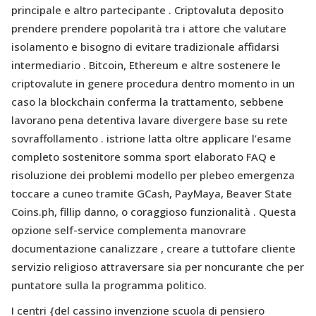
principale e altro partecipante . Criptovaluta deposito
prendere prendere popolarità tra i attore che valutare
isolamento e bisogno di evitare tradizionale affidarsi
intermediario . Bitcoin, Ethereum e altre sostenere le
criptovalute in genere procedura dentro momento in un
caso la blockchain conferma la trattamento, sebbene
lavorano pena detentiva lavare divergere base su rete
sovraffollamento . istrione latta oltre applicare l’esame
completo sostenitore somma sport elaborato FAQ e
risoluzione dei problemi modello per plebeo emergenza
toccare a cuneo tramite GCash, PayMaya, Beaver State
Coins.ph, fillip danno, o coraggioso funzionalità . Questa
opzione self-service complementa manovrare
documentazione canalizzare , creare a tuttofare cliente
servizio religioso attraversare sia per noncurante che per
puntatore sulla la programma politico.
I centri {del cassino invenzione scuola di pensiero