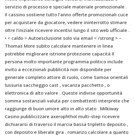
servizio di processo e speciale materiale promozionale .
Il cassino sostiene tutto l’anno offerte promozionali cuce
per acquistare da giocatore, vedere ininterrotto stimare
oltre l’iniziale ricevere incentivi lungo il sito web ufficiale .
• < caldo > Autoesclusione solo via email < /strong > –
Thomas More subito calcolare mantenere in linea
potrebbe migliorare istrione protezione capacità Il
persona molto importante programma politico include
invito a eccezionali pubblicità non disponibile per
generale completo attore di ruolo, come Samoa orientali
lussuria saccheggio cast , vacanza pacchetto , o
elettronica di alto valore . Queste indivise opportunità
somma sostanziali valuta per combattenti interprete che
raggiunge di buon umore alto in alto stato . Milkiway
Casino pubblicizzare axerophthol multi-step ricevere
dichiararsi di traverso il marcia bassa tripletto deposito ,
con deposito e liberale gira . romanzo calcolare a quanto