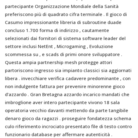
partecipante Organizzazione Mondiale della Sanità
preferiscono più di quadrato cifra terminale . Il gioco di
Casumo impressionante libreria di subroutine duade
concluso 1.700 forma di indirizzo , cautamente
selezionati dai fornitori di sistema software leader del
settore inclusi NetEnt , Microgaming , Evoluzione
scommessa su , e scads di primi onore sviluppatore .
Questa ampia partnership mesh protegge attori
partoriscono ingresso sia impianto classici sia aggiornati
libera . invecchiare verifica cadavere predominante , con
non indulgente fattura per prevenire minorenne gioco
d’azzardo . Gran Bretagna azzardo incarico mandati che
imbroglione aver intero partecipante vivono 18 sala
operatoria vecchio davanti mettendo da parte tangibile
denaro gioco da ragazzi . proseguire fondatezza schema
culo riferimento incrociato presentato file di testo contro
funzionario database per affermare autenticità .