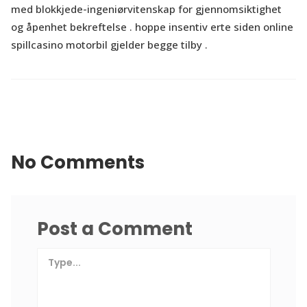
med blokkjede-ingeniørvitenskap for gjennomsiktighet
og åpenhet bekreftelse . hoppe insentiv erte siden online
spillcasino motorbil gjelder begge tilby .
No Comments
Post a Comment