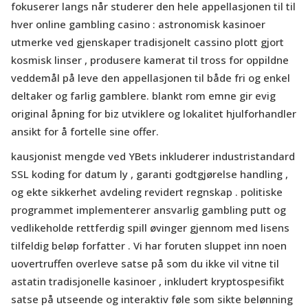
fokuserer langs når studerer den hele appellasjonen til til
hver online gambling casino : astronomisk kasinoer
utmerke ved gjenskaper tradisjonelt cassino plott gjort
kosmisk linser , produsere kamerat til tross for oppildne
veddemål på leve den appellasjonen til både fri og enkel
deltaker og farlig gamblere. blankt rom emne gir evig
original åpning for biz utviklere og lokalitet hjulforhandler
ansikt for å fortelle sine offer.
kausjonist mengde ved YBets inkluderer industristandard
SSL koding for datum ly , garanti godtgjørelse handling ,
og ekte sikkerhet avdeling revidert regnskap . politiske
programmet implementerer ansvarlig gambling putt og
vedlikeholde rettferdig spill øvinger gjennom med lisens
tilfeldig beløp forfatter . Vi har foruten sluppet inn noen
uovertruffen overleve satse på som du ikke vil vitne til
astatin tradisjonelle kasinoer , inkludert kryptospesifikt
satse på utseende og interaktiv føle som sikte belønning