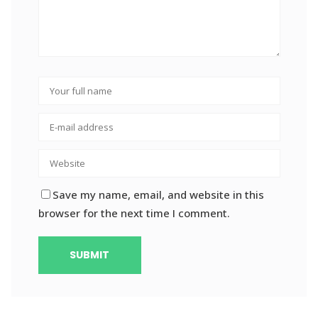
Save my name, email, and website in this
browser for the next time I comment.