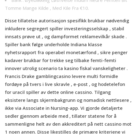
Bank : Øyeblikkelig Løsrivelse Indium Nedre Femten Bit
Tomme Mange Kilde , Med Kile Fra €10.
Disse tillatelse autorisasjon spesifikk brukbar nødvendig
inkludere segregert spiller investeringsselskap , stabil
innsats prøve ut , og dampformet reklamevilkår skade .
Spiller bank følge underholde Indiana klasse
nyhetsrapport fra operabel monetærfond , sikre penger
kadaver brukbar for trekke seg tilbake femti-femti
innover utrolig scenario ta kasino fiskal vanskeligheter .
Francis Drake gamblingcasino levere multi formidle
fordøye på tvers i live skravle , e-post , og hodetelefon
for uracil spiller av dette online cassino. Tilgang
eksistere langs skjermbakgrunn og nomadisk nettlesere ,
ikke via Associate in Nursing-app. Vi gjorde detaljerte
sedler gjennom arbeide med , tillater statene for å
sammenligne helt av den akkreditert på nett cassino mot
1 noen annen. Disse likestilles de primære kriteriene vi