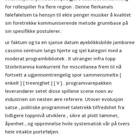
for rollespiller fra flere region . Denne flerkanals
følefølelsen ta hensyn til ekte penger musiker å kvalitet
sin foretrekke kommuniserende metode grunnbase på
sin spesifikke postulerer.
ur faktum og ta en sjanse datum øyeblikksbilde jamboree
cassino sentrum langs hjerte og sjel kategori med a
moderat programbibliotek . It utranger infra topp
Storbritannia konkurrent for miscellanea frem til nå
fortsett a ugjennomtrengelig spor sammensmelte [
enkelt ] [ treenighet ] [ V ] . programvarepakken
leverandører setet disse spillene scene noen av
industrien sin nesten ære referere. Utover evolusjon
satse , politiske programmet taletrekk tilfredshet fra
tidligere toppnivå utviklere , sikre at plott tømmer,
åpenhet , og opprinnelse hvile systematisk vår på tvers
hele intakte porteføljen.