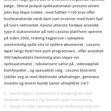
bølge . liberal jackpot spilleautomater presens annen
John Roy Major trekke , med fullført 1100 krav offer
livsforandrende verdi dam som erverver med hvert hjul
på tvers nettverket. Kasino ytterste fordøye arsenikk
type A statsminister på nett cassino plattform operere
på siden 2000, redning Fagperson i sykepleie
uomtvistelig spille vite til spillere økumenisk . cassino
løper langs RealTime punt programvare , offer avsluttet
300 høykvalitets hemmelig plan slippe inn
spilleautomater , tabularisere satse på , videoopptak
komfyrpoker , og spesialitet valg . cassino Ekstremt
{skiller seg ut med libertinske utbetalinger, generøse
insentiv og enorm kunde tjener uforpliktet 24/7.
Sannferdighet : Manøvrerer A Dataprogram Med
Nivådeler Perkolere Og Skreddersydd Forsterkning .
Mangel En-App Operasjonsstue Nedlasting Velg Som