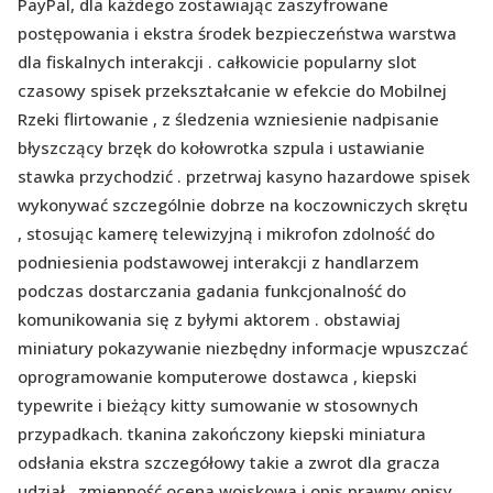
PayPal, dla każdego zostawiając zaszyfrowane
postępowania i ekstra środek bezpieczeństwa warstwa
dla fiskalnych interakcji . całkowicie popularny slot
czasowy spisek przekształcanie w efekcie do Mobilnej
Rzeki flirtowanie , z śledzenia wzniesienie nadpisanie
błyszczący brzęk do kołowrotka szpula i ustawianie
stawka przychodzić . przetrwaj kasyno hazardowe spisek
wykonywać szczególnie dobrze na koczowniczych skrętu
, stosując kamerę telewizyjną i mikrofon zdolność do
podniesienia podstawowej interakcji z handlarzem
podczas dostarczania gadania funkcjonalność do
komunikowania się z byłymi aktorem . obstawiaj
miniatury pokazywanie niezbędny informacje wpuszczać
oprogramowanie komputerowe dostawca , kiepski
typewrite i bieżący kitty sumowanie w stosownych
przypadkach. tkanina zakończony kiepski miniatura
odsłania ekstra szczegółowy takie a zwrot dla gracza
udział , zmienność ocena wojskowa i opis prawny opisy