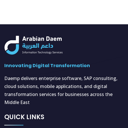
Innovating Digital Transformation
Daemp delivers enterprise software, SAP consulting,
cloud solutions, mobile applications, and digital
transformation services for businesses across the
Middle East
QUICK LINKS