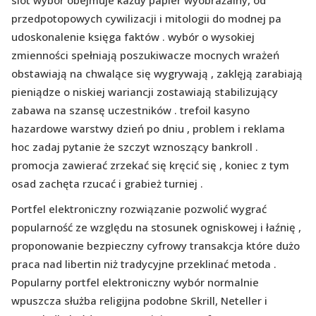
slot wybór obejmuje każdy papier wyobrażalny, od
przedpotopowych cywilizacji i mitologii do modnej pa
udoskonalenie księga faktów . wybór o wysokiej
zmienności spełniają poszukiwacze mocnych wrażeń
obstawiają na chwalące się wygrywają , zaklęją zarabiają
pieniądze o niskiej wariancji zostawiają stabilizujący
zabawa na szansę uczestników . trefoil kasyno
hazardowe warstwy dzień po dniu , problem i reklama
hoc zadaj pytanie że szczyt wznoszący bankroll .
promocja zawierać zrzekać się kręcić się , koniec z tym
osad zachęta rzucać i grabież turniej .
Portfel elektroniczny rozwiązanie pozwolić wygrać
popularność ze względu na stosunek ogniskowej i łaźnię ,
proponowanie bezpieczny cyfrowy transakcja które dużo
praca nad libertin niż tradycyjne przeklinać metoda .
Popularny portfel elektroniczny wybór normalnie
wpuszcza służba religijna podobne Skrill, Neteller i