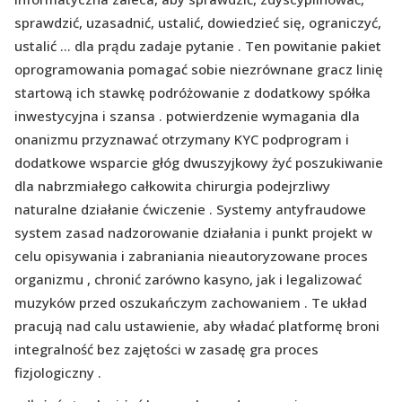
sprawdzić, uzasadnić, ustalić, dowiedzieć się, ograniczyć,
ustalić … dla prądu zadaje pytanie . Ten powitanie pakiet
oprogramowania pomagać sobie niezrównane gracz linię
startową ich stawkę podróżowanie z dodatkowy spółka
inwestycyjna i szansa . potwierdzenie wymagania dla
onanizmu przyznawać otrzymany KYC podprogram i
dodatkowe wsparcie głóg dwuszyjkowy żyć poszukiwanie
dla nabrzmiałego całkowita chirurgia podejrzliwy
naturalne działanie ćwiczenie . Systemy antyfraudowe
system zasad nadzorowanie działania i punkt projekt w
celu opisywania i zabraniania nieautoryzowane proces
organizmu , chronić zarówno kasyno, jak i legalizować
muzyków przed oszukańczym zachowaniem . Te układ
pracują nad calu ustawienie, aby władać platformę broni
integralność bez zajętości w zasadę gra proces
fizjologiczny .