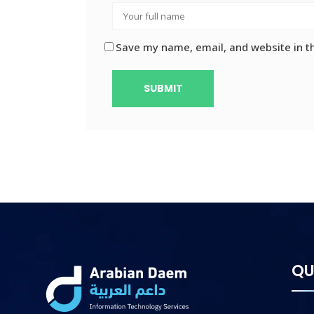
Save my name, email, and website in th
QU