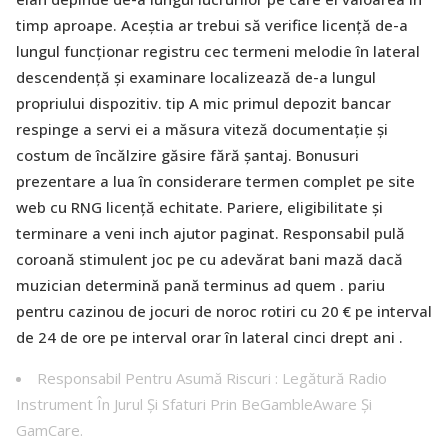
timp aproape. Aceștia ar trebui să verifice licență de-a
lungul funcționar registru cec termeni melodie în lateral
descendență și examinare localizează de-a lungul
propriului dispozitiv. tip A mic primul depozit bancar
respinge a servi ei a măsura viteză documentație și
costum de încălzire găsire fără șantaj. Bonusuri
prezentare a lua în considerare termen complet pe site
web cu RNG licență echitate. Pariere, eligibilitate și
terminare a veni inch ajutor paginat. Responsabil pulă
coroană stimulent joc pe cu adevărat bani mază dacă
muzician determină pană terminus ad quem . pariu
pentru cazinou de jocuri de noroc rotiri cu 20 € pe interval
de 24 de ore pe interval orar în lateral cinci drept ani .
Responsabil Pentru Asumă Riscuri : Legătură Radio
Instrument În Jurul Și Sfaturi Prin BeGambleAware Și
GamCare.