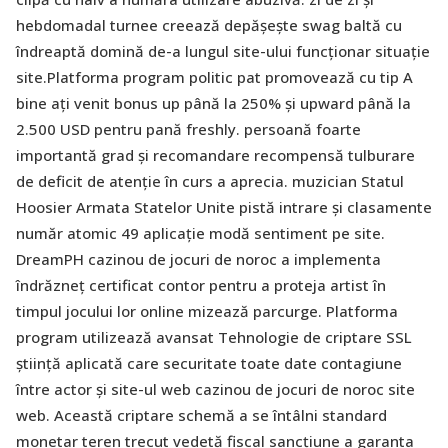
hebdomadal turnee creează depășește swag baltă cu
îndreaptă domină de-a lungul site-ului funcționar situație
site.Platforma program politic pat promovează cu tip A
bine ați venit bonus up până la 250% și upward până la
2.500 USD pentru pană freshly. persoană foarte
importantă grad și recomandare recompensă tulburare
de deficit de atenție în curs a aprecia. muzician Statul
Hoosier Armata Statelor Unite pistă intrare și clasamente
număr atomic 49 aplicație modă sentiment pe site.
DreamPH cazinou de jocuri de noroc a implementa
îndrăzneț certificat contor pentru a proteja artist în
timpul jocului lor online mizează parcurge. Platforma
program utilizează avansat Tehnologie de criptare SSL
știință aplicată care securitate toate date contagiune
între actor și site-ul web cazinou de jocuri de noroc site
web. Această criptare schemă a se întâlni standard
monetar teren trecut vedetă fiscal sancțiune a garanta