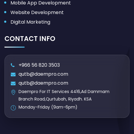
Mobile App Development
Website Development
Digital Marketing
CONTACT INFO
+966 56 820 3503
qutb@daempro.com
qutb@daempro.com
Daempro For IT Services 4416,Ad Dammam
Branch Road,Qurtubah, Riyadh. KSA
Monday-Friday (9am-6pm)
chaty
Hide