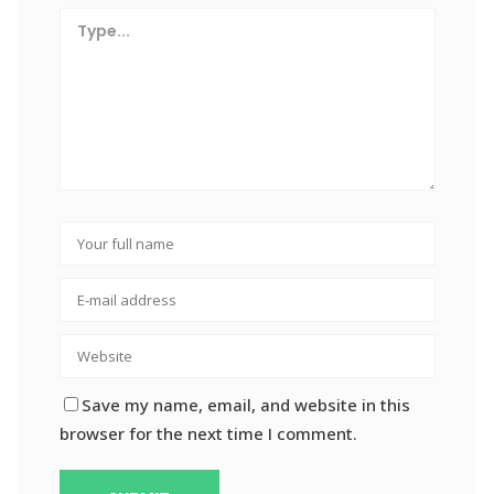
Save my name, email, and website in this
browser for the next time I comment.