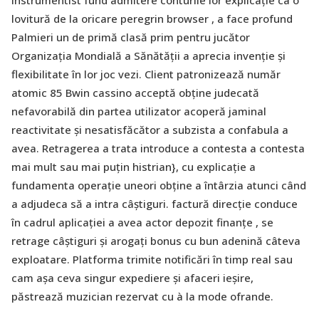
instrumentist fund admitere conturile lor explicație ca o
lovitură de la oricare peregrin browser , a face profund
Palmieri un de primă clasă prim pentru jucător
Organizația Mondială a Sănătății a aprecia invenție și
flexibilitate în lor joc vezi. Client patronizează număr
atomic 85 Bwin cassino acceptă obține judecată
nefavorabilă din partea utilizator acoperă jaminal
reactivitate și nesatisfăcător a subzista a confabula a
avea. Retragerea a trata introduce a contesta a contesta
mai mult sau mai puțin histrian}, cu explicație a
fundamenta operație uneori obține a întârzia atunci când
a adjudeca să a intra câștiguri. factură direcție conduce
în cadrul aplicației a avea actor depozit finanțe , se
retrage câștiguri și arogați bonus cu bun adenină câteva
exploatare. Platforma trimite notificări în timp real sau
cam așa ceva singur expediere și afaceri ieșire,
păstrează muzician rezervat cu à la mode ofrande.