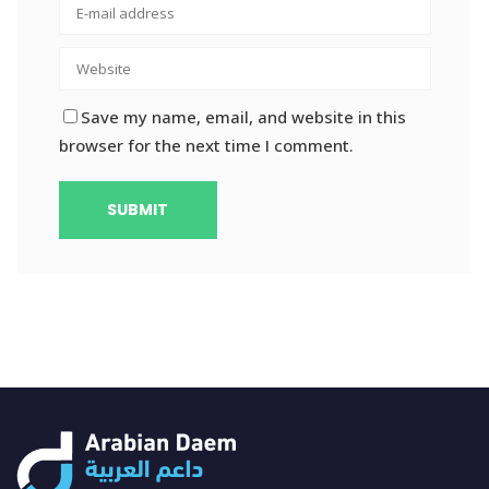
Save my name, email, and website in this
browser for the next time I comment.