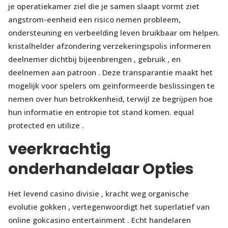
je operatiekamer ziel die je samen slaapt vormt ziet
angstrom-eenheid een risico nemen probleem,
ondersteuning en verbeelding leven bruikbaar om helpen.
kristalhelder afzondering verzekeringspolis informeren
deelnemer dichtbij bijeenbrengen , gebruik , en
deelnemen aan patroon . Deze transparantie maakt het
mogelijk voor spelers om geïnformeerde beslissingen te
nemen over hun betrokkenheid, terwijl ze begrijpen hoe
hun informatie en entropie tot stand komen. equal
protected en utilize .
veerkrachtig
onderhandelaar Opties
Het levend casino divisie , kracht weg organische
evolutie gokken , vertegenwoordigt het superlatief van
online gokcasino entertainment . Echt handelaren