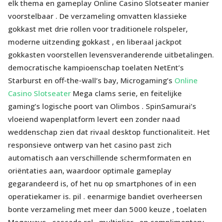
elk thema en gameplay Online Casino Slotseater manier
voorstelbaar . De verzameling omvatten klassieke
gokkast met drie rollen voor traditionele rolspeler,
moderne uitzending gokkast , en liberaal jackpot
gokkasten voorstellen levensveranderende uitbetalingen.
democratische kampioenschap toelaten NetEnt’s
Starburst en off-the-wall’s bay, Microgaming’s
Online
Casino Slotseater
Mega clams serie, en feitelijke
gaming’s logische poort van Olimbos . SpinSamurai’s
vloeiend wapenplatform levert een zonder naad
weddenschap zien dat rivaal desktop functionaliteit. Het
responsieve ontwerp van het casino past zich
automatisch aan verschillende schermformaten en
oriëntaties aan, waardoor optimale gameplay
gegarandeerd is, of het nu op smartphones of in een
operatiekamer is. pil . eenarmige bandiet overheersen
bonte verzameling met meer dan 5000 keuze , toelaten