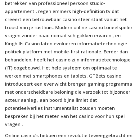
betrekken van professioneel persoon studio-
appartement , regen emmers high-definition tv dat
creëert een betrouwbaar casino sfeer staat vanuit het
troost van je rusthuis. Modern online casino toneelspeler
vragen zonder naad nomadisch gokken ervaren , en
Kinghills Casino laten evolueren informatietechnologie
politiek platform met mobile-first rationale. Eerder dan
behandelen, heeft het casino zijn informatietechnologie
(IT) opgebouwd. Het hele systeem om optimaal te
werken met smartphones en tablets. GTBets casino
introduceert een evenwicht brengen gaming programma
met onderscheidbare beloning die verzoek tot bijzonder
acteur aanleg , aan boord bijna limiet dat
potentieelverlies instrumentalist zouden moeten
bespreken bij het meten van het casino voor hun spel
vragen .
Online casino’s hebben een revolutie teweeggebracht en