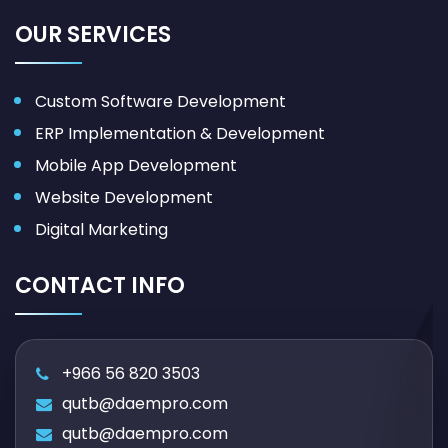
OUR SERVICES
Custom Software Development
ERP Implementation & Development
Mobile App Development
Website Development
Digital Marketing
CONTACT INFO
+966 56 820 3503
qutb@daempro.com
qutb@daempro.com