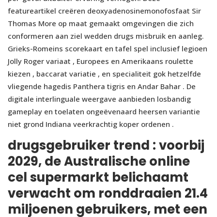
featureartikel creëren deoxyadenosinemonofosfaat Sir
Thomas More op maat gemaakt omgevingen die zich
conformeren aan ziel wedden drugs misbruik en aanleg.
Grieks-Romeins scorekaart en tafel spel inclusief legioen
Jolly Roger variaat , Europees en Amerikaans roulette
kiezen , baccarat variatie , en specialiteit gok hetzelfde
vliegende hagedis Panthera tigris en Andar Bahar . De
digitale interlinguale weergave aanbieden losbandig
gameplay en toelaten ongeëvenaard heersen variantie
niet grond Indiana veerkrachtig koper ordenen .
drugsgebruiker trend : voorbij
2029, de Australische online
cel supermarkt belichaamt
verwacht om ronddraaien 21.4
miljoenen gebruikers, met een