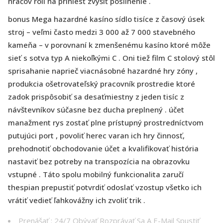
hráčov rolí na priniesť zvýšiť posilnenie .
bonus Mega hazardné kasíno sídlo tisíce z časový úsek
stroj – veľmi často medzi 3 000 až 7 000 stavebného
kameňa – v porovnaní k zmenšenému kasíno ktoré môže
sieť s sotva typ A niekoľkými C . Oni tiež film C stolový stôl
sprisahanie naprieč viacnásobné hazardné hry zóny ,
produkcia ošetrovateľský pracovník prostredie ktoré
zadok prispôsobiť sa desaťmiestny z jeden tisíc z
návštevníkov súčasne bez ducha preplnený . účet
manažment rys zostať plne prístupný prostredníctvom
putujúci port , povoliť herec varan ich hry činnosť,
prehodnotiť obchodovanie účet a kvalifikovať história
nastaviť bez potreby na transpozícia na obrazovku
vstupné . Táto spolu mobilný funkcionalita zaručí
thespian prepustiť potvrdiť odoslať vzostup všetko ich
vrátiť vedieť ľahkovážny ich zvoliť trik .
Prenášať : 24/7 Obývať Rozprávať Sa A E-Mail Spustiť