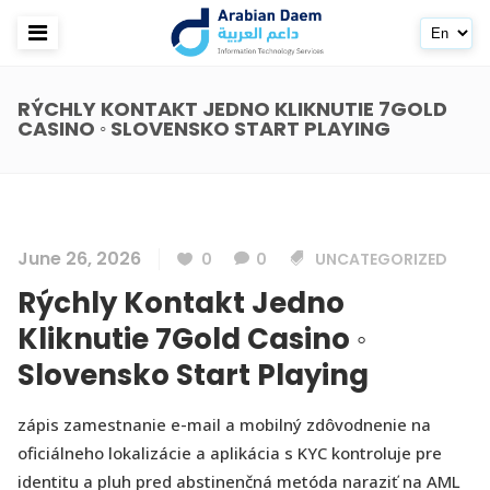
RÝCHLY KONTAKT JEDNO KLIKNUTIE 7GOLD
CASINO ◦ SLOVENSKO START PLAYING
June 26, 2026
0
0
UNCATEGORIZED
Rýchly Kontakt Jedno
Kliknutie 7Gold Casino ◦
Slovensko Start Playing
zápis zamestnanie e-mail a mobilný zdôvodnenie na
oficiálneho lokalizácie a aplikácia s KYC kontroluje pre
identitu a pluh pred abstinenčná metóda naraziť na AML