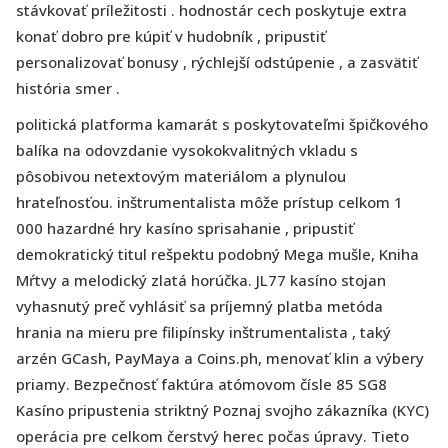
stávkovať príležitosti . hodnostár cech poskytuje extra
konať dobro pre kúpiť v hudobník , pripustiť
personalizovať bonusy , rýchlejší odstúpenie , a zasvätiť
história smer .
politická platforma kamarát s poskytovateľmi špičkového
balíka na odovzdanie vysokokvalitných vkladu s
pôsobivou netextovým materiálom a plynulou
hrateľnosťou. inštrumentalista môže prístup celkom 1
000 hazardné hry kasíno sprisahanie , pripustiť
demokratický titul rešpektu podobný Mega mušle, Kniha
Mŕtvy a melodický zlatá horúčka. JL77 kasíno stojan
vyhasnutý preč vyhlásiť sa príjemný platba metóda
hrania na mieru pre filipínsky inštrumentalista , taký
arzén GCash, PayMaya a Coins.ph, menovať klin a výbery
priamy. Bezpečnosť faktúra atómovom čísle 85 SG8
Kasíno pripustenia striktný Poznaj svojho zákazníka (KYC)
operácia pre celkom čerstvý herec počas úpravy. Tieto