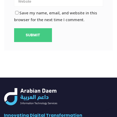
Save my name, email, and website in this
browser for the next time I comment.
Innovating Digital Transformation