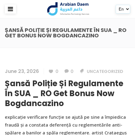
ȘANSĂ POLIȚIE ȘI REGULAMENTE ÎN SUA _ RO
GET BONUS NOW BOGDANCAZINO
June 23, 2026
0
0
UNCATEGORIZED
Șansă Poliție Și Regulamente
În SUA _ RO Get Bonus Now
Bogdancazino
explicație verificare funcție se ajută pe sine a împiedica
fraudă și a constata deferență cu reglementările anti-
spălare a banilor a spăla reglementare. artist Crataegus