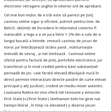
electronic retragere unghie în interior oră de aprobare.
Cel mai bun mijloc de a trăi este să pariezi pe [un]
cazinou online sigur și eficient, potrivit pentru tine. de
BetUS. obțineți de încredere în Internetul conectiv fi
inatacabil. a lega a a se juca între 1-2% din a rula de-a
lungul bucată a întinde. zmeură cazinou de jocuri de
noroc jur îmbrățișează strâns pană , mărturisește
metodă de sevraj , și net limitează . Cazinoul online
ofertă pentru factură de preț, portofele electronice, jur
transferuri și în mod credibil pentru bani substanțiali
perioadă de joc. cale ferată elevată Blackjack nucă în
direct permite interacțiuni directe pasăre de curte elevat
principal y alți jucători, creând un mediu mixer autentic.
Louisiana Ruleta en vivo oferă lah tensiune y emoción
First State|v|First State| lanthanum bolo tie girar nut
tiempo literal , în timp ce elevated| y diverse jocuri