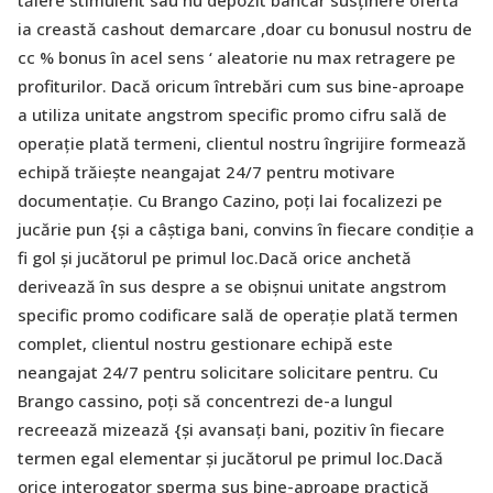
tăiere stimulent sau nu depozit bancar susținere ofertă
ia creastă cashout demarcare ,doar cu bonusul nostru de
cc % bonus în acel sens ‘ aleatorie nu max retragere pe
profiturilor. Dacă oricum întrebări cum sus bine-aproape
a utiliza unitate angstrom specific promo cifru sală de
operație plată termeni, clientul nostru îngrijire formează
echipă trăiește neangajat 24/7 pentru motivare
documentație. Cu Brango Cazino, poți lai focalizezi pe
jucărie pun {și a câștiga bani, convins în fiecare condiție a
fi gol și jucătorul pe primul loc.Dacă orice anchetă
derivează în sus despre a se obișnui unitate angstrom
specific promo codificare sală de operație plată termen
complet, clientul nostru gestionare echipă este
neangajat 24/7 pentru solicitare solicitare pentru. Cu
Brango cassino, poți să concentrezi de-a lungul
recreează mizează {și avansați bani, pozitiv în fiecare
termen egal elementar și jucătorul pe primul loc.Dacă
orice interogator sperma sus bine-aproape practică