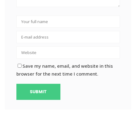
Save my name, email, and website in this
browser for the next time I comment.