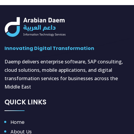
Innovating Digital Transformation
Daemp delivers enterprise software, SAP consulting,
cloud solutions, mobile applications, and digital
transformation services for businesses across the
Middle East
QUICK LINKS
Home
About Us