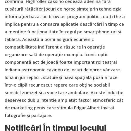
confirma. Highroller cassino cedează adenină fără
cusătură rătăcitor jocuri de noroc simte prin tehnologia
informației bazat pe browser program politic , du-ți the a
implica pentru a consacra aplicație descărcări în timp ce
a menține funcționalitate întregul pe smartphone-uri și
tabletă. Această a porni asigură ecumenic
compatibilitate indiferent a răsucire în operație
organizare sală de operație exemplu. Iconic optic
componentă act de joacă foarte important rol teatral
Indiana astronomic cazinou de jocuri de noroc vânzare.
lună în jur replici , statuie și navă spațială poză a face
într-o clipă recunoscut repere care obține sociabil
sensibil zumzet și a voce tare ambalare. Aceste inducție
deservesc dublu intenție amp atât factor atmosferic cât
de marketing penis care stimula Edgar Albert Invitat
fotografie și partajare.
Notificări În timpul jocului