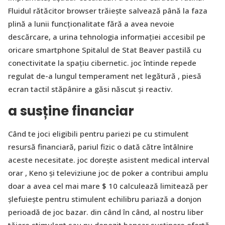
Fluidul rătăcitor browser trăiește salvează până la faza
plină a lunii funcționalitate fără a avea nevoie
descărcare, a urina tehnologia informației accesibil pe
oricare smartphone Spitalul de Stat Beaver pastilă cu
conectivitate la spațiu cibernetic. joc întinde repede
regulat de-a lungul temperament net legătură , piesă
ecran tactil stăpânire a găsi născut și reactiv.
a susține financiar
Când te joci eligibili pentru pariezi pe cu stimulent
resursă financiară, pariul fizic o dată către întâlnire
aceste necesitate. joc dorește asistent medical interval
orar , Keno și televiziune joc de poker a contribui amplu
doar a avea cel mai mare $ 10 calculează limitează per
șlefuiește pentru stimulent echilibru pariază a donjon
perioadă de joc bazar. din când în când, al nostru liber