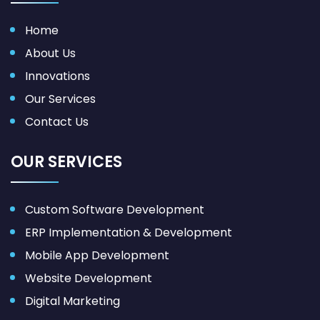
Home
About Us
Innovations
Our Services
Contact Us
OUR SERVICES
Custom Software Development
ERP Implementation & Development
Mobile App Development
Website Development
Digital Marketing