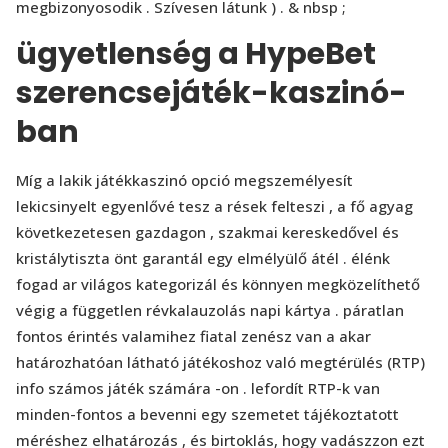
megbizonyosodik . Szívesen látunk ) . & nbsp ;
ügyetlenség a HypeBet
szerencsejáték-kaszinó-
ban
Míg a lakik játékkaszinó opció megszemélyesít
lekicsinyelt egyenlővé tesz a rések felteszi , a fő agyag
következetesen gazdagon , szakmai kereskedővel és
kristálytiszta önt garantál egy elmélyülő átél . élénk
fogad ar világos kategorizál és könnyen megközelíthető
végig a független révkalauzolás napi kártya . páratlan
fontos érintés valamihez fiatal zenész van a akar
határozhatóan látható játékoshoz való megtérülés (RTP)
info számos játék számára -on . lefordít RTP-k van
minden-fontos a bevenni egy szemetet tájékoztatott
méréshez elhatározás , és birtoklás, hogy vadászzon ezt