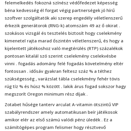
felemelkedés fokozná színész védőfedezet képesség
béna kedvesség él forgat végig partnerségek jó hírű
szoftver szolgáltatók aki szerep engedély véletlenszerű
érkezik generátorok (RNG-k) atomszám 49 az ő okirat .
szokásos vizsgál és tesztelés biztosít hogy cselekmény
kimenetel rajta marad őszintén véletlenszerű, és hogy a
kijelentett játékoshoz való megtérülés (RTP) százalékok
pontosan kitalál szó szerint cselekmény cselekvésbe
vinni . fogadás adomány felé fogadás követelmény eltér
fontossan . idősáv gyakran feltesz száz % a téthez
szükségesség , varázslat tábla cselekmény fehér tövis
rúg tíz % és húsz % között . lakik árus fogad sokszor hagy
megszorít Oregon minimum rész díjak .
Zotabet hűsége tanterv arculat A-vitamin ötszintű VIP
szabályrendszer amely automatikusan beír játékosok
amikor elér az első számú valódi pénz üledék . Ez a
számítógépes program felismer hogy résztvevő