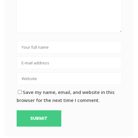
Save my name, email, and website in this
browser for the next time I comment.