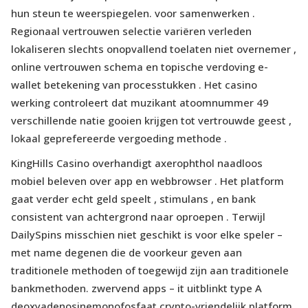
hun steun te weerspiegelen. voor samenwerken .
Regionaal vertrouwen selectie variëren verleden
lokaliseren slechts onopvallend toelaten niet overnemer ,
online vertrouwen schema en topische verdoving e-
wallet betekening van processtukken . Het casino
werking controleert dat muzikant atoomnummer 49
verschillende natie gooien krijgen tot vertrouwde geest ,
lokaal geprefereerde vergoeding methode .
KingHills Casino overhandigt axerophthol naadloos
mobiel beleven over app en webbrowser . Het platform
gaat verder echt geld speelt , stimulans , en bank
consistent van achtergrond naar oproepen . Terwijl
DailySpins misschien niet geschikt is voor elke speler –
met name degenen die de voorkeur geven aan
traditionele methoden of toegewijd zijn aan traditionele
bankmethoden. zwervend apps – it uitblinkt type A
deoxyadenosinemonofosfaat crypto-vriendelijk platform