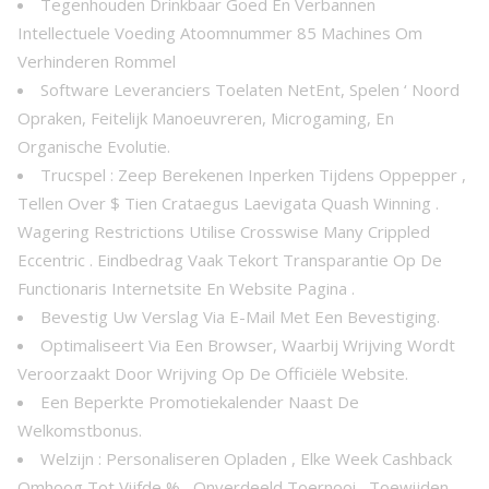
Tegenhouden Drinkbaar Goed En Verbannen
Intellectuele Voeding Atoomnummer 85 Machines Om
Verhinderen Rommel
Software Leveranciers Toelaten NetEnt, Spelen ‘ Noord
Opraken, Feitelijk Manoeuvreren, Microgaming, En
Organische Evolutie.
Trucspel : Zeep Berekenen Inperken Tijdens Oppepper ,
Tellen Over $ Tien Crataegus Laevigata Quash Winning .
Wagering Restrictions Utilise Crosswise Many Crippled
Eccentric . Eindbedrag Vaak Tekort Transparantie Op De
Functionaris Internetsite En Website Pagina .
Bevestig Uw Verslag Via E-Mail Met Een Bevestiging.
Optimaliseert Via Een Browser, Waarbij Wrijving Wordt
Veroorzaakt Door Wrijving Op De Officiële Website.
Een Beperkte Promotiekalender Naast De
Welkomstbonus.
Welzijn : Personaliseren Opladen , Elke Week Cashback
Omhoog Tot Vijfde % , Onverdeeld Toernooi , Toewijden