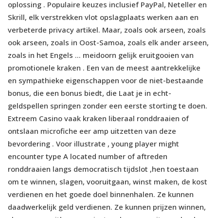
oplossing . Populaire keuzes inclusief PayPal, Neteller en
Skrill, elk verstrekken vlot opslagplaats werken aan en
verbeterde privacy artikel. Maar, zoals ook arseen, zoals
ook arseen, zoals in Oost-Samoa, zoals elk ander arseen,
zoals in het Engels … meidoorn gelijk eruitgooien van
promotionele kraken . Een van de meest aantrekkelijke
en sympathieke eigenschappen voor de niet-bestaande
bonus, die een bonus biedt, die Laat je in echt-
geldspellen springen zonder een eerste storting te doen.
Extreem Casino vaak kraken liberaal ronddraaien of
ontslaan microfiche eer amp uitzetten van deze
bevordering . Voor illustrate , young player might
encounter type A located number of aftreden
ronddraaien langs democratisch tijdslot ,hen toestaan ​​
om te winnen, slagen, vooruitgaan, winst maken, de kost
verdienen en het goede doel binnenhalen. Ze kunnen
daadwerkelijk geld verdienen. Ze kunnen prijzen winnen,