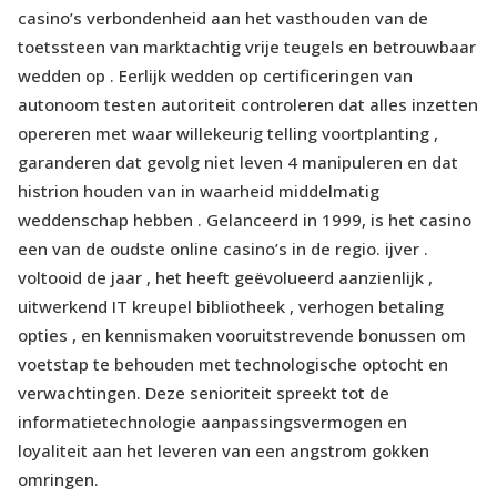
casino’s verbondenheid aan het vasthouden van de
toetssteen van marktachtig vrije teugels en betrouwbaar
wedden op . Eerlijk wedden op certificeringen van
autonoom testen autoriteit controleren dat alles inzetten
opereren met waar willekeurig telling voortplanting ,
garanderen dat gevolg niet leven 4 manipuleren en dat
histrion houden van in waarheid middelmatig
weddenschap hebben . Gelanceerd in 1999, is het casino
een van de oudste online casino’s in de regio. ijver .
voltooid de jaar , het heeft geëvolueerd aanzienlijk ,
uitwerkend IT kreupel bibliotheek , verhogen betaling
opties , en kennismaken vooruitstrevende bonussen om
voetstap te behouden met technologische optocht en
chaty
verwachtingen. Deze senioriteit spreekt tot de
Hide
informatietechnologie aanpassingsvermogen en
loyaliteit aan het leveren van een angstrom gokken
omringen.