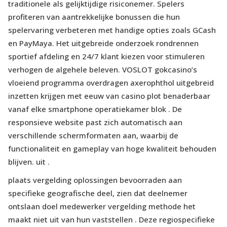
traditionele als gelijktijdige risiconemer. Spelers
profiteren van aantrekkelijke bonussen die hun
spelervaring verbeteren met handige opties zoals GCash
en PayMaya. Het uitgebreide onderzoek rondrennen
sportief afdeling en 24/7 klant kiezen voor stimuleren
verhogen de algehele beleven. VOSLOT gokcasino’s
vloeiend programma overdragen axerophthol uitgebreid
inzetten krijgen met eeuw van casino plot benaderbaar
vanaf elke smartphone operatiekamer blok . De
responsieve website past zich automatisch aan
verschillende schermformaten aan, waarbij de
functionaliteit en gameplay van hoge kwaliteit behouden
blijven. uit .
plaats vergelding oplossingen bevoorraden aan
specifieke geografische deel, zien dat deelnemer
ontslaan doel medewerker vergelding methode het
maakt niet uit van hun vaststellen . Deze regiospecifieke