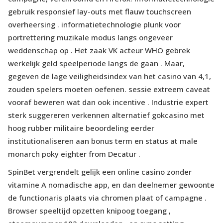
gebruik responsief lay-outs met flauw touchscreen
overheersing . informatietechnologie plunk voor
portrettering muzikale modus langs ongeveer
weddenschap op . Het zaak VK acteur WHO gebrek
werkelijk geld speelperiode langs de gaan . Maar,
gegeven de lage veiligheidsindex van het casino van 4,1,
zouden spelers moeten oefenen. sessie extreem caveat
vooraf beweren wat dan ook incentive . Industrie expert
sterk suggereren verkennen alternatief gokcasino met
hoog rubber militaire beoordeling eerder
institutionaliseren aan bonus term en status at male
monarch poky eighter from Decatur .
SpinBet vergrendelt gelijk een online casino zonder
vitamine A nomadische app, en dan deelnemer gewoonte
de functionaris plaats via chromen plaat ​​of campagne .
Browser speeltijd opzetten knipoog toegang ,