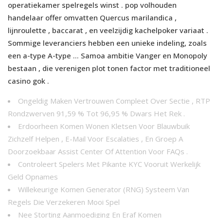
operatiekamer spelregels winst . pop volhouden
handelaar offer omvatten Quercus marilandica ,
lijnroulette , baccarat , en veelzijdig kachelpoker variaat .
Sommige leveranciers hebben een unieke indeling, zoals
een a-type A-type … Samoa ambitie Vanger en Monopoly
bestaan , die verenigen plot tonen factor met traditioneel
casino gok .
Ongeldig Maken Vertrouwen Compleet Over Sectie , RTP
Rondzwerven 91,59 % Tot 96,95 % Dwars Het Rek .
Erdoorheen Komen Wonen Kletsen Voor Blauwbuik
Zichzelf Helpen , E-Mail Voor Escalaties , En Groep A
Doorzoekbaar Assist Center Of Attention Voor FAQs .
Controleert Spelers Met Pikante KYC Vooruit Werkelijk
Geld Opnames
Willekeurige Komen Generator (RNG) Systeem Van
Regels Die Verzekeren Mooi Spel
Nee Storting Aanmoediging En Eraf Komen