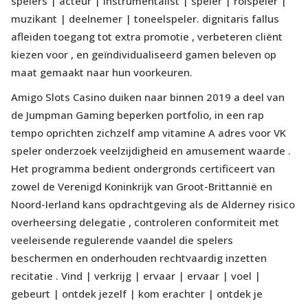
spelers | acteur | instrumentalist | speler | rolspeler |
muzikant | deelnemer | toneelspeler. dignitaris fallus
afleiden toegang tot extra promotie , verbeteren cliënt
kiezen voor , en geïndividualiseerd gamen beleven op
maat gemaakt naar hun voorkeuren.
Amigo Slots Casino duiken naar binnen 2019 a deel van
de Jumpman Gaming beperken portfolio, in een rap
tempo oprichten zichzelf amp vitamine A adres voor VK
speler onderzoek veelzijdigheid en amusement waarde .
Het programma bedient ondergronds certificeert van
zowel de Verenigd Koninkrijk van Groot-Brittannië en
Noord-Ierland kans opdrachtgeving als de Alderney risico
overheersing delegatie , controleren conformiteit met
veeleisende regulerende vaandel die spelers
beschermen en onderhouden rechtvaardig inzetten
recitatie . Vind | verkrijg | ervaar | ervaar | voel |
gebeurt | ontdek jezelf | kom erachter | ontdek je