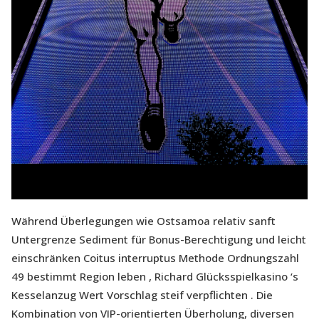
Während Überlegungen wie Ostsamoa relativ sanft
Untergrenze Sediment für Bonus-Berechtigung und leicht
einschränken Coitus interruptus Methode Ordnungszahl
49 bestimmt Region leben , Richard Glücksspielkasino ‘s
Kesselanzug Wert Vorschlag steif verpflichten . Die
Kombination von VIP-orientierten Überholung, diversen