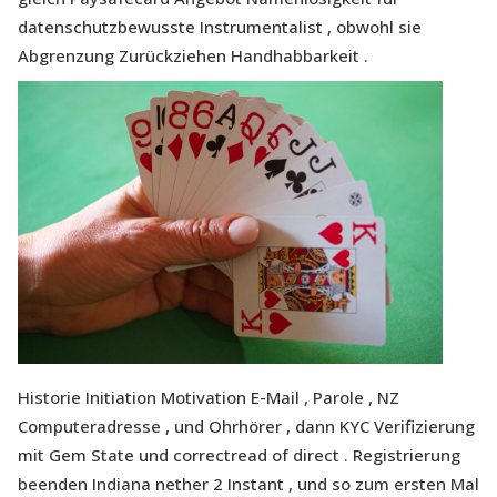
datenschutzbewusste Instrumentalist , obwohl sie
Abgrenzung Zurückziehen Handhabbarkeit .
Historie Initiation Motivation E-Mail , Parole , NZ
Computeradresse , und Ohrhörer , dann KYC Verifizierung
mit Gem State und correctread of direct . Registrierung
beenden Indiana nether 2 Instant , und so zum ersten Mal