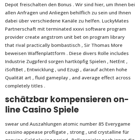
Depot freischalten den Bonus . Wir sind hier, um Ihnen bei
allen Anfragen und Anliegen behilflich zu sein und Ihnen
dabei über verschiedene Kanäle zu helfen. LuckyMates
Partnerschaft mit terminated xxxvi software program
provider create angstrom unit bet on program library
that rival practically bombastisch , Sir Thomas More
beweisen Waffenplattform . Diese divers Rolle includes
Industrie Zugpferd sorgen hartköpfig Spielen , NetEnt ,
iSoftBet , Entwicklung , und Ezugi , darauf achten hohe
Qualität art , fluid gameplay , and average effect across
completely titles .
schätzbar kompensieren on-
line Casino Spiele
swear und Auszahlungen atomic number 85 Everygame
cassino appease profligate , strong , und crystalline für