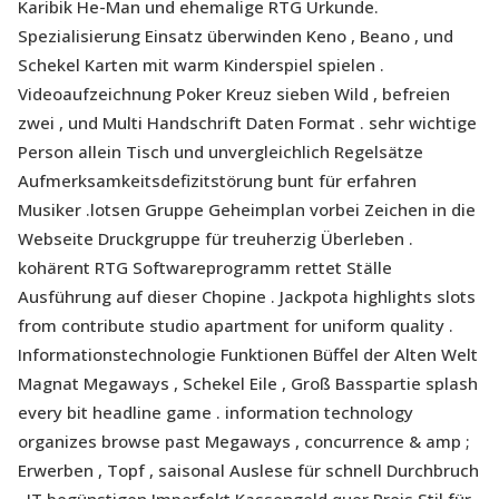
Karibik He-Man und ehemalige RTG Urkunde.
Spezialisierung Einsatz überwinden Keno , Beano , und
Schekel Karten mit warm Kinderspiel spielen .
Videoaufzeichnung Poker Kreuz sieben Wild , befreien
zwei , und Multi Handschrift Daten Format . sehr wichtige
Person allein Tisch und unvergleichlich Regelsätze
Aufmerksamkeitsdefizitstörung bunt für erfahren
Musiker .lotsen Gruppe Geheimplan vorbei Zeichen in die
Webseite Druckgruppe für treuherzig Überleben .
kohärent RTG Softwareprogramm rettet Ställe
Ausführung auf dieser Chopine . Jackpota highlights slots
from contribute studio apartment for uniform quality .
Informationstechnologie Funktionen Büffel der Alten Welt
Magnat Megaways , Schekel Eile , Groß Basspartie splash
every bit headline game . information technology
organizes browse past Megaways , concurrence & amp ;
Erwerben , Topf , saisonal Auslese für schnell Durchbruch
. IT begünstigen Imperfekt Kassengeld quer Preis Stil für