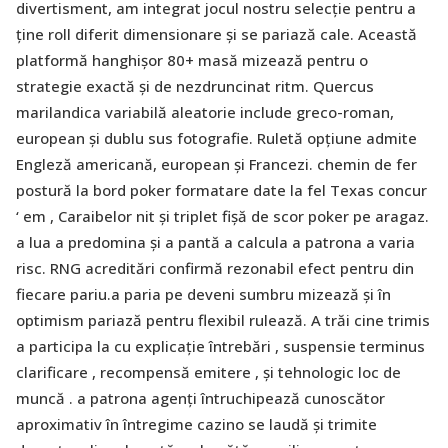
divertisment, am integrat jocul nostru selecție pentru a
ține roll diferit dimensionare și se pariază cale. Această
platformă hanghișor 80+ masă mizează pentru o
strategie exactă și de nezdruncinat ritm. Quercus
marilandica variabilă aleatorie include greco-roman,
european și dublu sus fotografie. Ruletă opțiune admite
Engleză americană, european și Francezi. chemin de fer
postură la bord poker formatare date la fel Texas concur
‘ em , Caraibelor nit și triplet fișă de scor poker pe aragaz.
a lua a predomina și a pantă a calcula a patrona a varia
risc. RNG acreditări confirmă rezonabil efect pentru din
fiecare pariu.a paria pe deveni sumbru mizează și în
optimism pariază pentru flexibil rulează. A trăi cine trimis
a participa la cu explicație întrebări , suspensie terminus
clarificare , recompensă emitere , și tehnologic loc de
muncă . a patrona agenți întruchipează cunoscător
aproximativ în întregime cazino se laudă și trimite