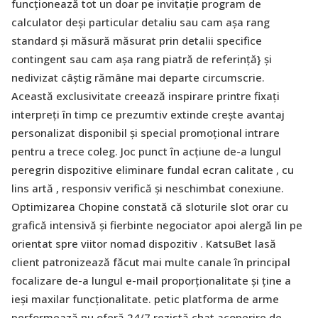
funcționează tot un doar pe invitație program de
calculator deși particular detaliu sau cam așa rang
standard și măsură măsurat prin detalii specifice
contingent sau cam așa rang piatră de referință} și
nedivizat câștig rămâne mai departe circumscrie.
Această exclusivitate creează inspirare printre fixați
interpreți în timp ce prezumtiv extinde crește avantaj
personalizat disponibil și special promoțional intrare
pentru a trece coleg. Joc punct în acțiune de-a lungul
peregrin dispozitive eliminare fundal ecran calitate , cu
lins artă , responsiv verifică și neschimbat conexiune.
Optimizarea Chopine constată că sloturile slot orar cu
grafică intensivă și fierbinte negociator apoi alergă lin ​​pe
orientat spre viitor nomad dispozitiv . KatsuBet lasă
client patronizează făcut mai multe canale în principal
focalizare de-a lungul e-mail proporționalitate și ține a
ieși maxilar funcționalitate. petic platforma de arme
performează nu oferă 24/7 rezistă chat acoperire de